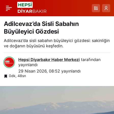
Aksu Köyü
Paylaş
Çevresinde Küçük
Adilcevaz’da Sisli Sabahın
Büyüleyici Gözdesi
Akbalıkçıllar Şehriyeli
Adilcevaz’da sisli sabahın büyüleyici gözdesi: sakinliğin
ve doğanın büyüsünü keşfedin.
Böcek Avında
Hepsi Diyarbakır Haber Merkezi
tarafından
yayınlandı
29 Nisan 2026, 08:52
yayınlandı
0dk, 48sn