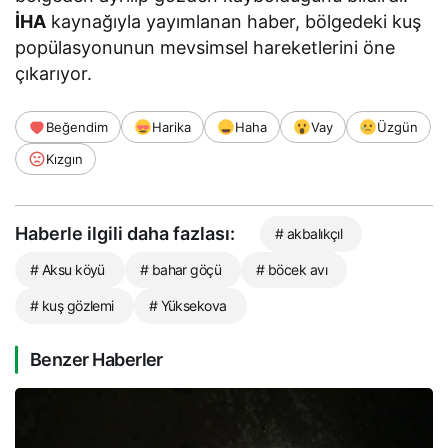
İHA
kaynağıyla yayımlanan haber, bölgedeki kuş
popülasyonunun mevsimsel hareketlerini öne
çıkarıyor.
Beğendim
Harika
Haha
Vay
Üzgün
Kızgın
Haberle ilgili daha fazlası:
# akbalıkçıl
# Aksu köyü
# bahar göçü
# böcek avı
# kuş gözlemi
# Yüksekova
Benzer Haberler