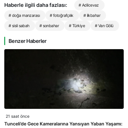
Haberle ilgili daha fazlası:
# Adilcevaz
# doğa manzarası
# fotoğrafçılık
# ilkbahar
# sisli sabah
# sonbahar
# Türkiye
# Van Gölü
Benzer Haberler
21 saat önce
Tunceli’de Gece Kameralarına Yansıyan Yaban Yaşamı: