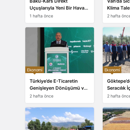
Bakü-Kars Direkt
Van’da Sı
Uçuşlarıyla Yeni Bir Hava
Klima Tale
Köprüsü: Ticaret ve
Yaklaşımla
1 hafta önce
2 hafta önc
Turizme Odaklanan
Stratejik Adım
Ekonomi
Ekonomi
Türkiye’de E-Ticaretin
Göktepe’
Genişleyen Dönüşümü ve
Seracılık 
Bölgesel Etkileri
Büyük Yo
2 hafta önce
2 hafta önc
IPARD III 
Milyon TL 
TL Yatırım