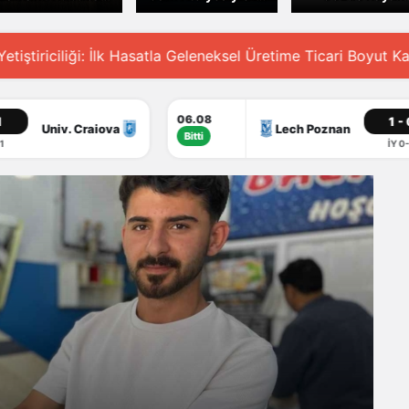
Üreticileri Zorlu
ve Enerji
Tesisleri
Koşullara Rağmen
Verimliliğine Katkı
Yoğunlukta
Umudu Süzüyor
leneksel Üretime Ticari Boyut Kazandırıldı
Süphan Dağı Et
06.08
1 - 0
Lech Poznan
Klaksvik
Bitti
İY 0-0