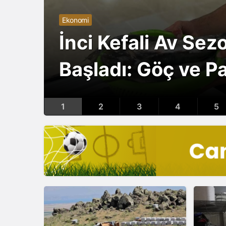
Ekonomi
İnci Kefali Av Se
Başladı: Göç ve Pa
1
2
3
4
5