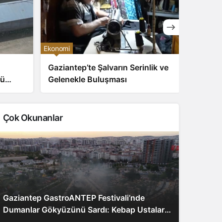
Ekonomi
Ekonomi
Gaziantep’te Şalvarın Serinlik ve
Siirt H
zü
Gelenekle Buluşması
Dolu B
atı
Çok Okunanlar
Gaziantep GastroANTEP Festivali’nde
Dumanlar Gökyüzünü Sardı: Kebap Ustaları
ve Ziyaretçiler Coşkuyu Yaşadı