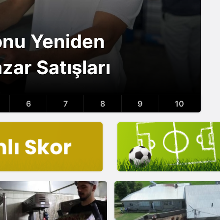
zonu Yeniden
zar Satışları
6
7
8
9
10