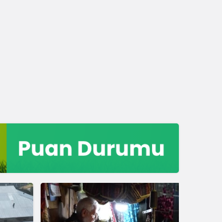
Ekonomi
ORKÖY Destekleriyle Er
Köylülerin Üretim Gücü A