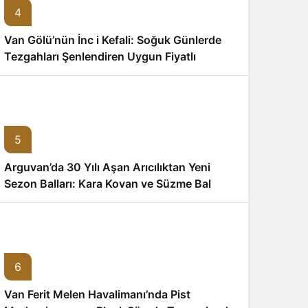
4
Van Gölü’nün İnc i Kefali: Soğuk Günlerde
Tezgahları Şenlendiren Uygun Fiyatlı
Seçenek
5
Arguvan’da 30 Yılı Aşan Arıcılıktan Yeni
Sezon Balları: Kara Kovan ve Süzme Bal
Ticareti Başladı
6
Van Ferit Melen Havalimanı’nda Pist