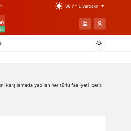
ım
36.7 °
Diyarbakır
00
%0
i
nı karşılamada yapılan her türlü faaliyeti içerir.
Gündüz Modu
Gündüz modunu seçin.
Gece Modu
Gece modunu seçin.