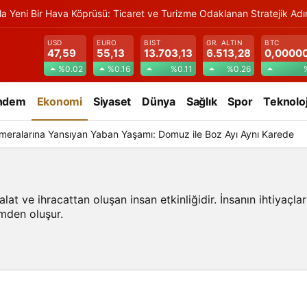
la Yeni Bir Hava Köprüsü: Ticaret ve Turizme Odaklanan Stratejik Ad
USD
EURO
BIST
GR. ALTIN
BTC
47,59
55,13
13.703,13
6.513,28
0,0000
%0.02
%0.16
%0.11
%0.26
ndem
Ekonomi
Siyaset
Dünya
Sağlık
Spor
Teknoloj
meralarına Yansıyan Yaban Yaşamı: Domuz ile Boz Ayı Aynı Karede
at ve ihracattan oluşan insan etkinliğidir. İnsanın ihtiyaçları
mden oluşur.