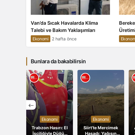
Van’da Sıcak Havalarda Klima
Bereke
Talebi ve Bakım Yaklaşımları
Üretimi
Hedefl
Ekonomi
2 hafta önce
Ekonom
Bunlara da bakabilirsin
omi
Ekonomi
Ekonomi
DER ile
Trabzon Hasırı: El
Siirt’te Mercimek
LEADER
İşçiliğiyle Düğün
Hasadı: Yağışın