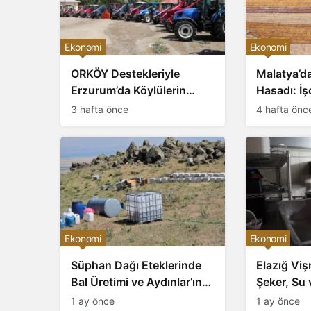
Ekonomi
Ekonomi
ORKÖY Destekleriyle
Malatya’da
Erzurum’da Köylülerin
Hasadı: İş
Üretim Gücü Artıyor
Akımı
3 hafta önce
4 hafta önc
Ekonomi
Ekonomi
Süphan Dağı Eteklerinde
Elazığ Vi
Bal Üretimi ve Aydınlar’ın
Şeker, Su 
Arıcılığı Büyüyor
Hazırlanan
1 ay önce
1 ay önce