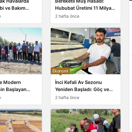
cak Havalarda
Bereketli Muş Hasadı:
bi ve Bakım
Hububat Üretimi 11 Milyar
rı
Liralık Katkı Hedefliyor
e
2 hafta önce
Ekonomi
de Modern
İnci Kefali Av Sezonu
İçin Başlayan
Yeniden Başladı: Göç ve
rumu: TKDK
Pazar Satışları
e
2 hafta önce
Desteğiyle 6
Hibe, 8 Milyon