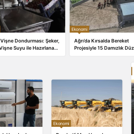
Ekonomi
 Vişne Dondurması: Şeker,
Ağrı’da Kırsalda Bereket
Vişne Suyu ile Hazırlanan
Projesiyle 15 Damızlık Dü
rinliği
Angus ve Hereford Teslim
Ekonomi