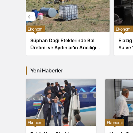
Ekonomi
Ekonomi
iciliği:
Süphan Dağı Eteklerinde Bal
Elazığ
etime
Üretimi ve Aydınlar’ın Arıcılığı
Su ve 
Büyüyor
Yaz Se
Yeni Haberler
Ekonomi
Ekonomi