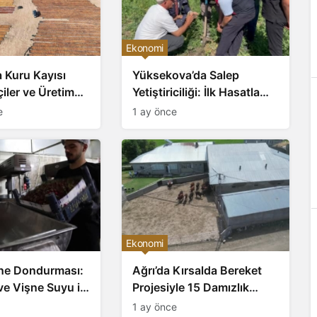
Ekonomi
 Kuru Kayısı
Yüksekova’da Salep
çiler ve Üretim
Yetiştiriciliği: İlk Hasatla
Geleneksel Üretime Ticari
e
1 ay önce
Boyut Kazandırıldı
Ekonomi
şne Dondurması:
Ağrı’da Kırsalda Bereket
ve Vişne Suyu ile
Projesiyle 15 Damızlık
 Yaz Serinliği
Düzü Angus ve Hereford
1 ay önce