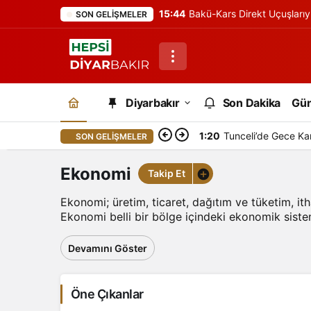
15:44
Bakü-Kars Direkt Uçuşlarıy
SON GELIŞMELER
Diyarbakır
Son Dakika
Gü
1:20
Tunceli’de Gece Ka
SON GELIŞMELER
Ekonomi
Takip Et
Ekonomi; üretim, ticaret, dağıtım ve tüketim, ithal
Ekonomi belli bir bölge içindeki ekonomik siste
Devamını Göster
Öne Çıkanlar