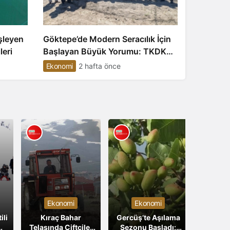
şleyen
Göktepe’de Modern Seracılık İçin
eri
Başlayan Büyük Yorumu: TKDK
IPARD III Desteğiyle 6 Milyon TL
Ekonomi
2 hafta önce
Hibe, 8 Milyon TL Yatırım
Ekonomi
Ekonomi
ili
Kıraç Bahar
Gercüş’te Aşılama
Telaşında Çiftçiler
Sezonu Başladı: