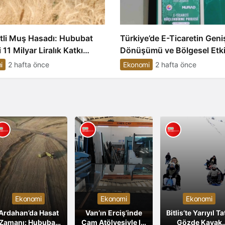
tli Muş Hasadı: Hububat
Türkiye’de E-Ticaretin Geni
 11 Milyar Liralık Katkı
Dönüşümü ve Bölgesel Etkil
iyor
i
2 hafta önce
Ekonomi
2 hafta önce
Ekonomi
Ekonomi
Ekonomi
Ardahan’da Hasat
Van’ın Erciş’inde
Bitlis’te Yarıyıl Tat
Zamanı: Hububat
Cam Atölyesiyle Isı
Gözde Kayak