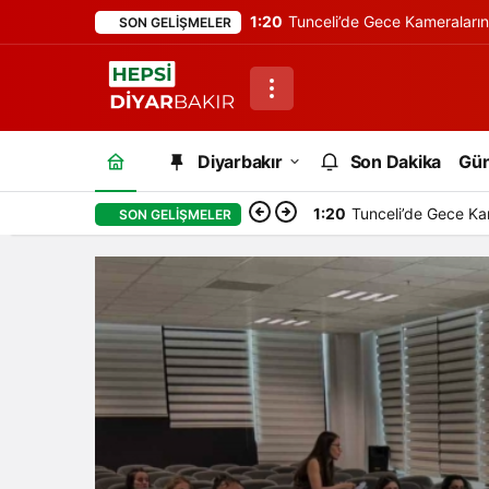
1:20
Tunceli’de Gece Kameraları
SON GELIŞMELER
Diyarbakır
Son Dakika
Gü
1:20
Tunceli’de Gece Ka
SON GELIŞMELER