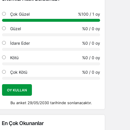
Çok Güzel
%100
/ 1 oy
Güzel
%0
/ 0 oy
İdare Eder
%0
/ 0 oy
Kötü
%0
/ 0 oy
Çok Kötü
%0
/ 0 oy
OY KULLAN
Bu anket 29/05/2030 tarihinde sonlanacaktır.
En Çok Okunanlar