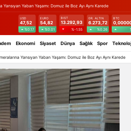
na Yansıyan Yaban Yaşamı: Domuz ile Boz Ayı Aynı Karede
BIST
USD
EURO
GR. ALTIN
BTC
13.292,93
47,52
54,82
6.273,72
0,0000
%0.17
%0.01
%0.26
%-1.55
ndem
Ekonomi
Siyaset
Dünya
Sağlık
Spor
Teknoloj
meralarına Yansıyan Yaban Yaşamı: Domuz ile Boz Ayı Aynı Karede