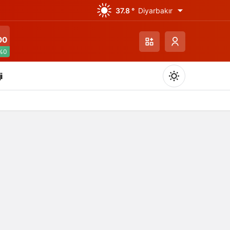
37.8 °
Diyarbakır
00
%0
i
Gündüz Modu
Gündüz modunu seçin.
Gece Modu
Gece modunu seçin.