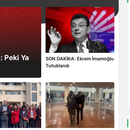
Dönüştü”
 Peki Ya
SON DAKİKA: Ekrem İmamoğlu
Tutuklandı