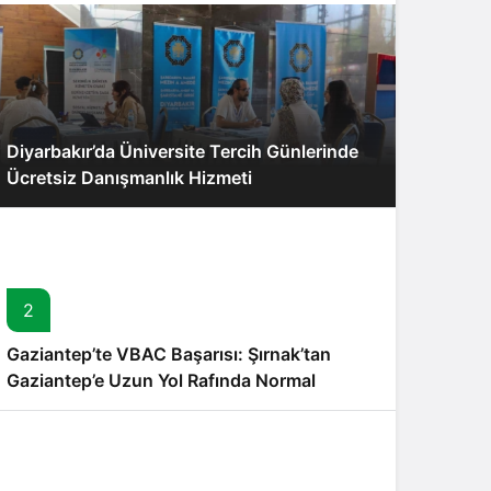
Diyarbakır’da Üniversite Tercih Günlerinde
Ücretsiz Danışmanlık Hizmeti
2
Gaziantep’te VBAC Başarısı: Şırnak’tan
Gaziantep’e Uzun Yol Rafında Normal
Doğumla Bebeğe Kavuşan Ercan Çifti