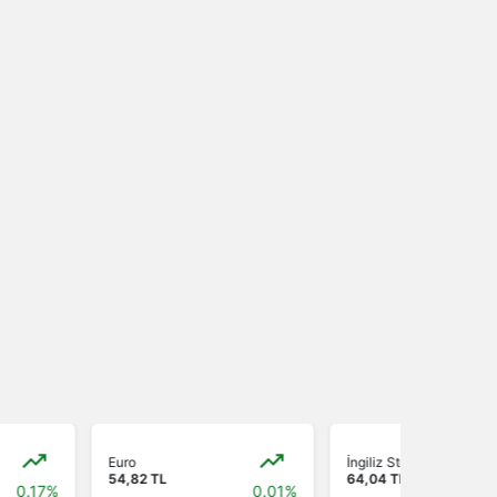
Sistem Modu
Sistem modunu seçin.
Diyarbakır
Diyarbakır’da Biçerdöver
Alınca Demir Yığınına D
Euro
İngiliz Sterlini
54,82 TL
64,04 TL
0.01%
0.15%