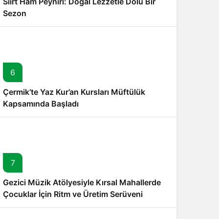
Siirt Ham Peyniri: Doğal Lezzetle Dolu Bir
Sezon
6
Çermik’te Yaz Kur’an Kursları Müftülük
Kapsamında Başladı
7
Gezici Müzik Atölyesiyle Kırsal Mahallerde
Çocuklar İçin Ritm ve Üretim Serüveni