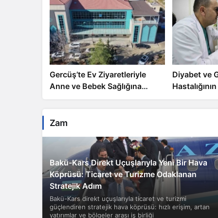
Gercüş’te Ev Ziyaretleriyle
Diyabet ve G
Anne ve Bebek Sağlığına
Hastalığının
Destek
Etkileri ve 
Zam
Bakü-Kars Direkt Uçuşlarıyla Yeni Bir Hava
Köprüsü: Ticaret ve Turizme Odaklanan
Stratejik Adım
Bakü-Kars direkt uçuşlarıyla ticaret ve turizmi
güçlendiren stratejik hava köprüsü: hızlı erişim, artan
yatırımlar ve bölgeler arası iş birliği