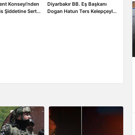
Kent Konseyi’nden
Diyarbakır BB. Eş Başkanı
is Şiddetine Sert
Dogan Hatun Ters Kelepçeyle
enceye Dönüştü”
Gözaltına Alındı