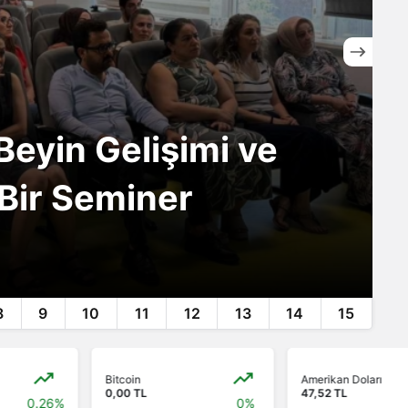
Beyin Gelişimi ve
 Bir Seminer
8
9
10
11
12
13
14
15
Bitcoin
Amerikan Doları
0,00 TL
47,52 TL
0%
0.17%