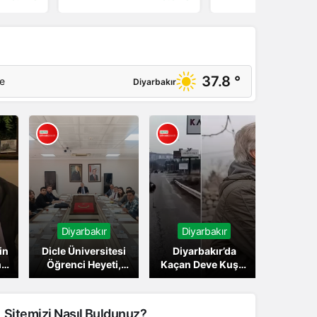
37.8 °
de
Diyarbakır
Diyarbakır
Diyarbakır
in
Dicle Üniversitesi
Diyarbakır’da
n
Öğrenci Heyeti,
Kaçan Deve Kuşu,
li
Yemekhane ve
Günler Sonra
Zamlar Konusunda
Yuvasına Geri
Açıklama Yaptı
Döndü
Sitemizi Nasıl Buldunuz?