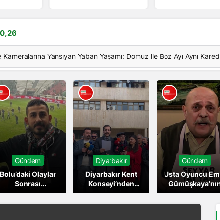
 0,26
e Kameralarına Yansıyan Yaban Yaşamı: Domuz ile Boz Ayı Aynı Kare
Gündem
Diyarbakır
Gündem
Bolu’daki Olaylar
Diyarbakır Kent
Usta Oyuncu Em
Sonrası
Konseyi’nden
Gümüşkaya’nı
Amedspor’lu
Van’daki Polis
Ölüm Nedeni Bel
Taraftar Tutuklu
Şiddetine Sert
Oldu mu?
Yargılanacak
Tepki: “İşkenceye