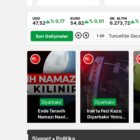
USD
EURO
GR. ALTIN
% 0,17
% 0,01
%
47,52
54,82
6.273,72
Tunceli’de Gec
Son Gelişmeler
1:20
ya
Diyarbakır
Diyarbakır
tan ve
Evde Teravih
Irak’ta Feci Kaza:
n Neden
Namazı Nasıl
Diyarbakır Yolcu
ıyor?
Kılınır? İşte
Otobüsü Erbil’de
Detaylar
Devrildi
Siyaset • Politika