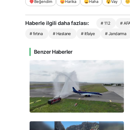
Beğendim
Harika
Haha
Vay
Haberle ilgili daha fazlası:
# 112
# AF
# fırtına
# Hastane
# itfaiye
# Jandarma
Benzer Haberler