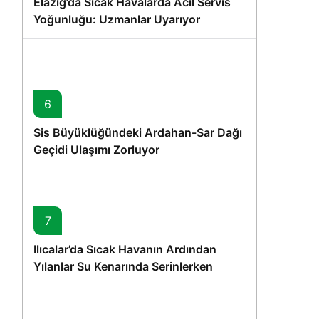
Elazığ’da Sıcak Havalarda Acil Servis
Yoğunluğu: Uzmanlar Uyarıyor
6
Sis Büyüklüğündeki Ardahan-Sar Dağı
Geçidi Ulaşımı Zorluyor
7
Ilıcalar’da Sıcak Havanın Ardından
Yılanlar Su Kenarında Serinlerken
Görüntülendi