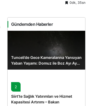
0dk, 35sn
Sistem Modu
Sistem modunu seçin.
Gündemden Haberler
Tunceli’de Gece Kameralarına Yansıyan
Yaban Yaşamı: Domuz ile Boz Ayı Aynı
Karede
2
Siirt’te Sağlık Yatırımları ve Hizmet
Kapasitesi Artırımı – Bakan