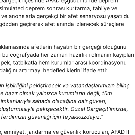
 Dargeçit ilçesinde AFAD eşgüdümünde deprem
da simulated deprem sonrası kurtarma, tahliye ve
 ve anonslarla gerçekçi bir afet senaryosu yaşatıldı.
gözden geçirerek afet anında izlenecek süreçlere
çıklamasında afetlerin hayatın bir gerçeği olduğunu
 bu coğrafyada her zaman hazırlıklı olmanın kayıpları
. İpek, tatbikatla hem kurumlar arası koordinasyonu
ığını artırmayı hedeflediklerini ifade etti:
n işbirliğini pekiştirecek ve vatandaşlarımızın bilinç
re hazır olmak yalnızca kurumların değil, tüm
m imkanlarıyla sahada olacağına dair güven,
oluşturmasıyla pekişecektir. Güzel Dargeçit’imizde,
 ferdimizin güvenliği için teyakkuzdayız.”
e, emniyet, jandarma ve güvenlik korucuları, AFAD İl