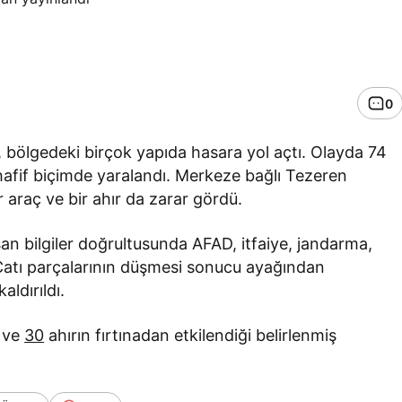
0
a, bölgedeki birçok yapıda hasara yol açtı. Olayda 74
 hafif biçimde yaralandı. Merkeze bağlı Tezeren
 araç ve bir ahır da zarar gördü.
şan bilgiler doğrultusunda AFAD, itfaiye, jandarma,
i. Çatı parçalarının düşmesi sonucu ayağından
aldırıldı.
 ve
30
ahırın fırtınadan etkilendiği belirlenmiş