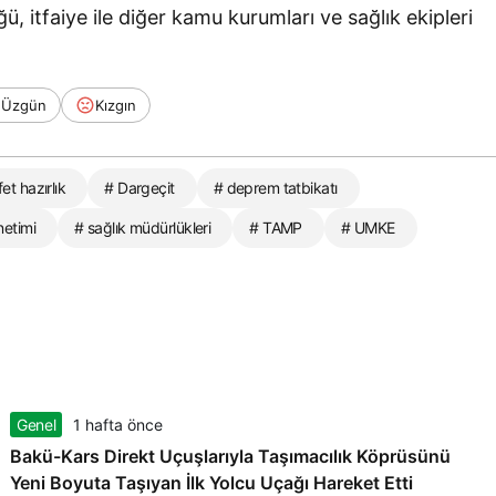
, itfaiye ile diğer kamu kurumları ve sağlık ekipleri
Üzgün
Kızgın
fet hazırlık
# Dargeçit
# deprem tatbikatı
netimi
# sağlık müdürlükleri
# TAMP
# UMKE
Genel
1 hafta önce
Bakü-Kars Direkt Uçuşlarıyla Taşımacılık Köprüsünü
Yeni Boyuta Taşıyan İlk Yolcu Uçağı Hareket Etti