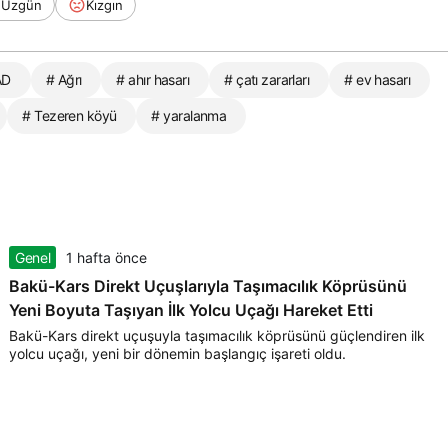
Üzgün
Kızgın
AD
# Ağrı
# ahır hasarı
# çatı zararları
# ev hasarı
# Tezeren köyü
# yaralanma
Genel
1 hafta önce
Bakü-Kars Direkt Uçuşlarıyla Taşımacılık Köprüsünü
Yeni Boyuta Taşıyan İlk Yolcu Uçağı Hareket Etti
Bakü-Kars direkt uçuşuyla taşımacılık köprüsünü güçlendiren ilk
yolcu uçağı, yeni bir dönemin başlangıç işareti oldu.