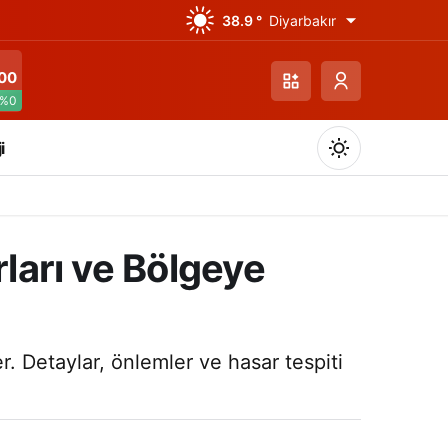
38.9 °
Diyarbakır
00
%0
i
rları ve Bölgeye
Gündüz Modu
Gündüz modunu seçin.
r. Detaylar, önlemler ve hasar tespiti
Gece Modu
Gece modunu seçin.