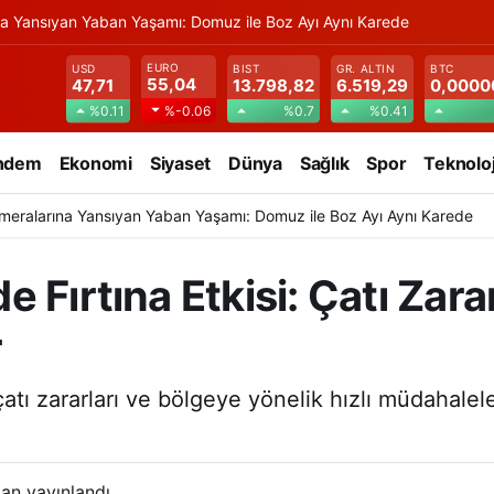
na Yansıyan Yaban Yaşamı: Domuz ile Boz Ayı Aynı Karede
EURO
USD
BIST
GR. ALTIN
BTC
55,04
47,71
13.798,82
6.519,29
0,0000
%0.11
%0.7
%0.41
%-0.06
ndem
Ekonomi
Siyaset
Dünya
Sağlık
Spor
Teknoloj
meralarına Yansıyan Yaban Yaşamı: Domuz ile Boz Ayı Aynı Karede
 Fırtına Etkisi: Çatı Zara
r
atı zararları ve bölgeye yönelik hızlı müdahalele
an yayınlandı