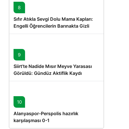
8
Sıfır Atıkla Sevgi Dolu Mama Kapları:
Engelli Öğrencilerin Barınakta Gizli
Dostları İçin Gönüllü Proje
9
Siirt’te Nadide Mısır Meyve Yarasası
Görüldü: Gündüz Aktiflik Kaydı
10
Alanyaspor-Perspolis hazırlık
karşılaşması 0-1