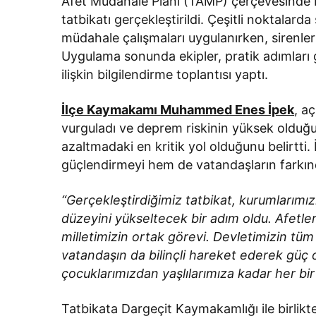
Afet Müdahale Planı (TAMP) çerçevesinde
tatbikatı gerçekleştirildi. Çeşitli noktalar
müdahale çalışmaları uygulanırken, sirenler
Uygulama sonunda ekipler, pratik adımları 
ilişkin bilgilendirme toplantısı yaptı.
İlçe Kaymakamı Muhammed Enes İpek
, a
vurguladı ve deprem riskinin yüksek olduğu
azaltmadaki en kritik yol olduğunu belirtti
güçlendirmeyi hem de vatandaşların farkındal
“Gerçekleştirdiğimiz tatbikat, kurumlarımızı
düzeyini yükseltecek bir adım oldu. Afetle
milletimizin ortak görevi. Devletimizin tü
vatandaşın da bilinçli hareket ederek güç 
çocuklarımızdan yaşlılarımıza kadar her bir
Tatbikata Dargeçit Kaymakamlığı ile birlikt