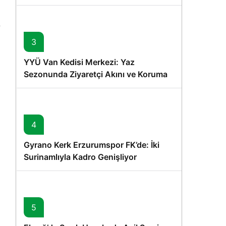
Memişoğlu’nun Ziyareti
3
YYÜ Van Kedisi Merkezi: Yaz
Sezonunda Ziyaretçi Akını ve Koruma
Vurgusu
4
Gyrano Kerk Erzurumspor FK’de: İki
Surinamlıyla Kadro Genişliyor
5