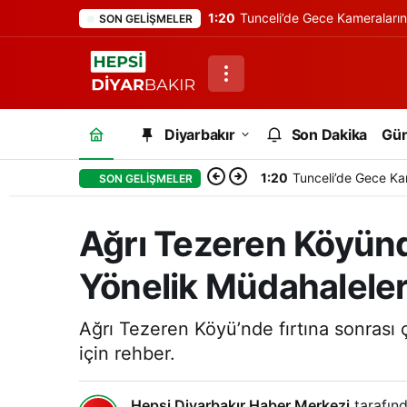
1:20
Tunceli’de Gece Kameraları
SON GELIŞMELER
Diyarbakır
Son Dakika
Gü
1:20
Tunceli’de Gece Ka
SON GELIŞMELER
Ağrı Tezeren Köyünde
Yönelik Müdahalele
Ağrı Tezeren Köyü’nde fırtına sonrası ç
için rehber.
Hepsi Diyarbakır Haber Merkezi
tarafınd