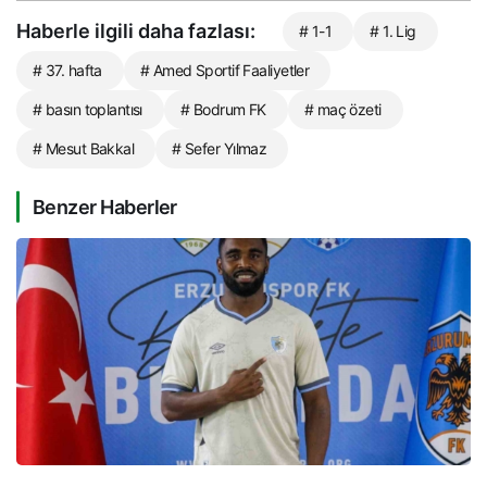
Haberle ilgili daha fazlası:
# 1-1
# 1. Lig
# 37. hafta
# Amed Sportif Faaliyetler
# basın toplantısı
# Bodrum FK
# maç özeti
# Mesut Bakkal
# Sefer Yılmaz
Benzer Haberler