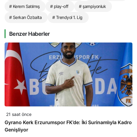
# Kerem Satılmış
# play-off
# şampiyonluk
# Serkan Özbalta
# Trendyol 1. Lig
Benzer Haberler
21 saat önce
Gyrano Kerk Erzurumspor FK’de: İki Surinamlıyla Kadro
Genişliyor