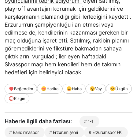
oyuncularımı tebrik ediyorum”
diyen Satılmış,
play-off avantajını korumak için geldiklerini ve
karşılaşmanın planlandığı gibi ilerlediğini kaydetti.
Erzurum’un şampiyonluğu ilan etmesi veya
edilmese de, kendilerinin kazanması gereken bir
maç olduğuna işaret etti. Satılmış, rakibin planını
göremediklerini ve fikstüre bakmadan sahaya
çıktıklarını vurguladı; ilerleyen haftadaki
Sivasspor maçı hem kendileri hem de takımın
hedefleri için belirleyici olacak.
Beğendim
Harika
Haha
Vay
Üzgün
Kızgın
Haberle ilgili daha fazlası:
# 1-1
# Bandırmaspor
# Erzurum şehri
# Erzurumspor FK