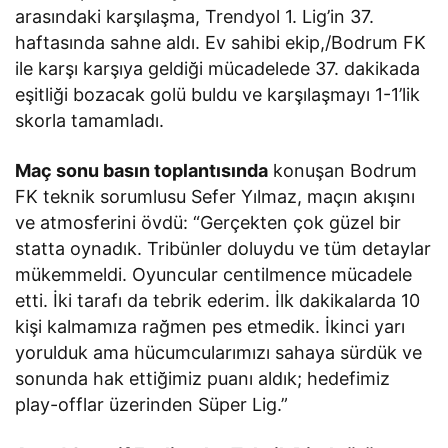
arasındaki karşılaşma, Trendyol 1. Lig’in 37.
haftasında sahne aldı. Ev sahibi ekip,/Bodrum FK
ile karşı karşıya geldiği mücadelede 37. dakikada
eşitliği bozacak golü buldu ve karşılaşmayı 1-1’lik
skorla tamamladı.
Maç sonu basın toplantısında
konuşan Bodrum
FK teknik sorumlusu Sefer Yılmaz, maçın akışını
ve atmosferini övdü: “Gerçekten çok güzel bir
statta oynadık. Tribünler doluydu ve tüm detaylar
mükemmeldi. Oyuncular centilmence mücadele
etti. İki tarafı da tebrik ederim. İlk dakikalarda 10
kişi kalmamıza rağmen pes etmedik. İkinci yarı
yorulduk ama hücumcularımızı sahaya sürdük ve
sonunda hak ettiğimiz puanı aldık; hedefimiz
play-offlar üzerinden Süper Lig.”