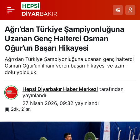
Amed Sportif
Paylaş
Faaliyetler-Bodrum
Ağrı’dan Türkiye Şampiyonluğuna
Uzanan Genç Halterci Osman
FK: 1. Lig 37. Hafta
Oğur’un Başarı Hikayesi
Ağrı’dan Türkiye Şampiyonluğuna uzanan genç halterci
Maçından Öne
Osman Oğur’un ilham veren başarı hikayesi ve azim
dolu yolculuk.
Çıkanlar
Hepsi Diyarbakır Haber Merkezi
tarafından
yayınlandı
27 Nisan 2026, 09:32
yayınlandı
2dk, 21sn