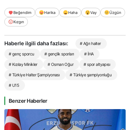
Beğendim
Harika
Haha
Vay
Üzgün
Kızgın
Haberle ilgili daha fazlası:
# Ağrı halter
# genç sporcu
# gençlik sporları
# İHA
# Kızılay Minikler
# Osman Oğur
# spor altyapısı
# Türkiye Halter Şampiyonası
# Türkiye şampiyonluğu
# U15
Benzer Haberler