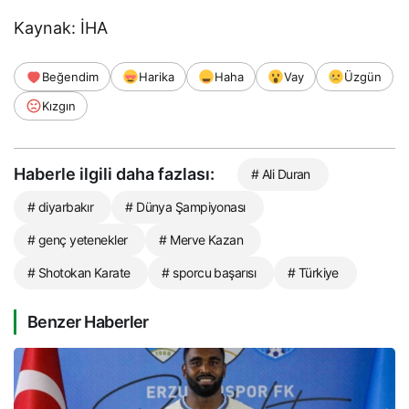
Kaynak: İHA
Beğendim
Harika
Haha
Vay
Üzgün
Kızgın
Haberle ilgili daha fazlası:
# Ali Duran
# diyarbakır
# Dünya Şampiyonası
# genç yetenekler
# Merve Kazan
# Shotokan Karate
# sporcu başarısı
# Türkiye
Benzer Haberler