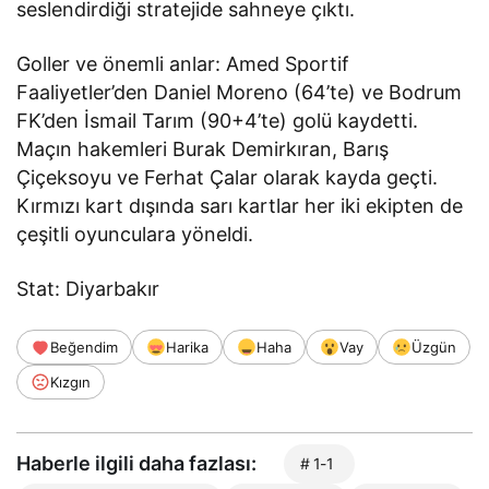
seslendirdiği stratejide sahneye çıktı.
Goller ve önemli anlar: Amed Sportif
Faaliyetler’den Daniel Moreno (64’te) ve Bodrum
FK’den İsmail Tarım (90+4’te) golü kaydetti.
Maçın hakemleri Burak Demirkıran, Barış
Çiçeksoyu ve Ferhat Çalar olarak kayda geçti.
Kırmızı kart dışında sarı kartlar her iki ekipten de
çeşitli oyunculara yöneldi.
Stat: Diyarbakır
Beğendim
Harika
Haha
Vay
Üzgün
Kızgın
Haberle ilgili daha fazlası:
# 1-1