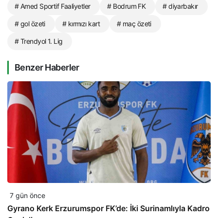
# Amed Sportif Faaliyetler
# Bodrum FK
# diyarbakır
# gol özeti
# kırmızı kart
# maç özeti
# Trendyol 1. Lig
Benzer Haberler
7 gün önce
Gyrano Kerk Erzurumspor FK’de: İki Surinamlıyla Kadro