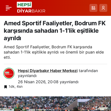
Diyarbakırlı
Paylaş
Sporcudan Dünya
Amed Sportif Faaliyetler, Bodrum FK
karşısında sahadan 1-1’lik eşitlikle
İkinciliği: Merve
ayrıldı
Amed Sportif Faaliyetler, Bodrum FK karşısında
Kazan’ın Başarısı
sahadan 1-1’lik eşitlikle ayrıldı ve önemli bir puan elde
etti.
Hepsi Diyarbakır Haber Merkezi
tarafından
yayınlandı
26 Nisan 2026, 20:08
yayınlandı
1dk, 4sn