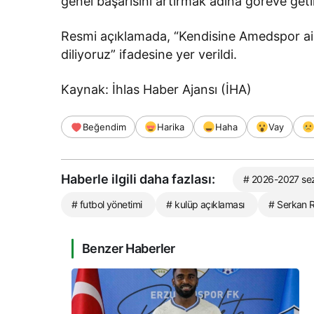
genel başarısını artırmak adına göreve getir
Resmi açıklamada, “Kendisine Amedspor aile
diliyoruz” ifadesine yer verildi.
Kaynak: İhlas Haber Ajansı (İHA)
Beğendim
Harika
Haha
Vay
Haberle ilgili daha fazlası:
# 2026-2027 se
# futbol yönetimi
# kulüp açıklaması
# Serkan 
Benzer Haberler