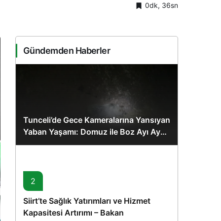
0dk, 36sn
Sistem Modu
Sistem modunu seçin.
Gündemden Haberler
Tunceli’de Gece Kameralarına Yansıyan
Yaban Yaşamı: Domuz ile Boz Ayı Aynı
Karede
2
Siirt’te Sağlık Yatırımları ve Hizmet
Kapasitesi Artırımı – Bakan