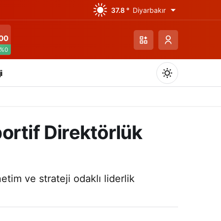
37.8 °
Diyarbakır
00
%0
i
ortif Direktörlük
Gündüz Modu
Gündüz modunu seçin.
im ve strateji odaklı liderlik
Gece Modu
Gece modunu seçin.