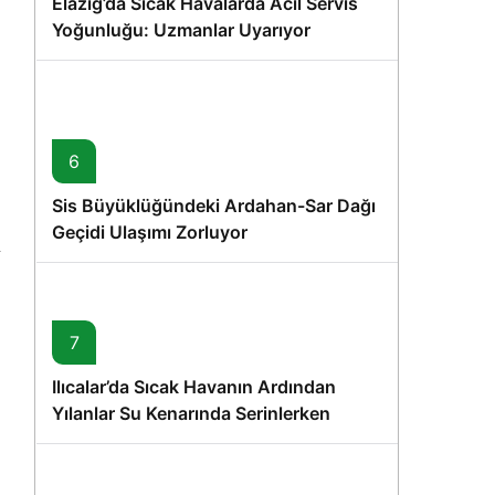
Elazığ’da Sıcak Havalarda Acil Servis
Yoğunluğu: Uzmanlar Uyarıyor
6
Sis Büyüklüğündeki Ardahan-Sar Dağı
Geçidi Ulaşımı Zorluyor
7
Ilıcalar’da Sıcak Havanın Ardından
Yılanlar Su Kenarında Serinlerken
Görüntülendi