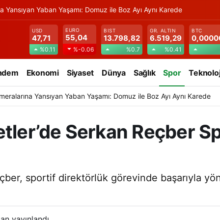
na Yansıyan Yaban Yaşamı: Domuz ile Boz Ayı Aynı Karede
EURO
USD
BIST
GR. ALTIN
BTC
55,04
47,71
13.798,82
6.519,29
0,0000
%0.11
%0.7
%0.41
%-0.06
ndem
Ekonomi
Siyaset
Dünya
Sağlık
Spor
Teknoloj
meralarına Yansıyan Yaban Yaşamı: Domuz ile Boz Ayı Aynı Karede
tler’de Serkan Reçber Sp
er, sportif direktörlük görevinde başarıyla yönet
an yayınlandı