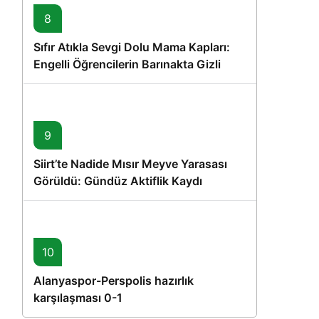
8
Sıfır Atıkla Sevgi Dolu Mama Kapları:
Engelli Öğrencilerin Barınakta Gizli
Dostları İçin Gönüllü Proje
9
Siirt’te Nadide Mısır Meyve Yarasası
Görüldü: Gündüz Aktiflik Kaydı
10
Alanyaspor-Perspolis hazırlık
karşılaşması 0-1