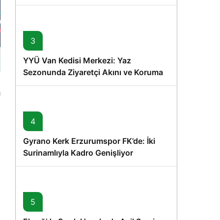
Memişoğlu’nun Ziyareti
3
YYÜ Van Kedisi Merkezi: Yaz
Sezonunda Ziyaretçi Akını ve Koruma
Vurgusu
4
Gyrano Kerk Erzurumspor FK’de: İki
Surinamlıyla Kadro Genişliyor
5