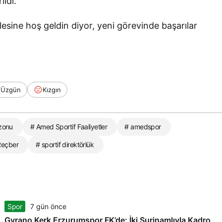
ildi.
sine hoş geldin diyor, yeni görevinde başarılar
Üzgün
Kızgın
zonu
# Amed Sportif Faaliyetler
# amedspor
Reçber
# sportif direktörlük
Spor
7 gün önce
Gyrano Kerk Erzurumspor FK’de: İki Surinamlıyla Kadro