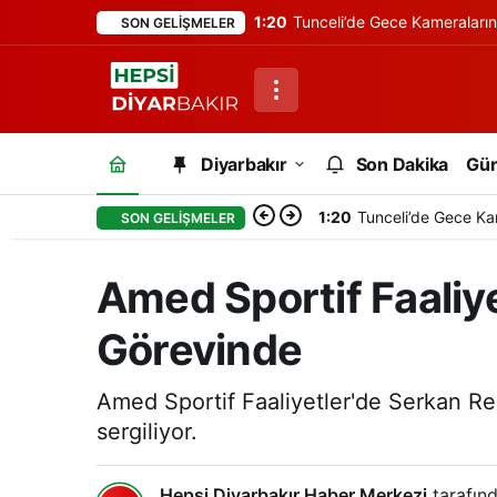
1:20
Tunceli’de Gece Kameraları
SON GELIŞMELER
Diyarbakır
Son Dakika
Gü
1:20
Tunceli’de Gece Ka
SON GELIŞMELER
Amed Sportif Faaliye
Görevinde
Amed Sportif Faaliyetler'de Serkan Reçb
sergiliyor.
Hepsi Diyarbakır Haber Merkezi
tarafınd