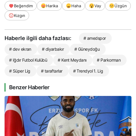
Beğendim
Harika
Haha
Vay
Üzgün
Kızgın
Haberle ilgili daha fazlası:
# amedspor
# dev ekran
# diyarbakır
# Güneydoğu
# Iğdır Futbol Kulübü
# Kent Meydanı
# Parkorman
# Süper Lig
# taraftarlar
# Trendyol 1. Lig
Benzer Haberler