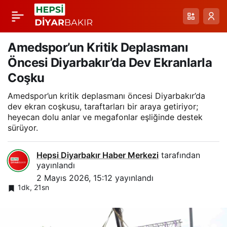
Gaziantep FK Teknik
Paylaş
Direktörü Radoi:
Amedspor’un Kritik Deplasmanı
Öncesi Diyarbakır’da Dev Ekranlarla
Sonuç Bizim İçin Biraz
Coşku
Amedspor’un kritik deplasmanı öncesi Diyarbakır’da
Acıydı, Mücadeleye
dev ekran coşkusu, taraftarları bir araya getiriyor;
heyecan dolu anlar ve megafonlar eşliğinde destek
Devam
sürüyor.
Hepsi Diyarbakır Haber Merkezi
tarafından
yayınlandı
2 Mayıs 2026, 15:12
yayınlandı
1dk, 21sn