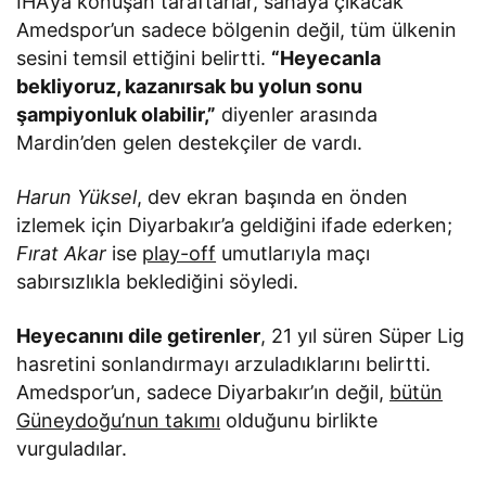
İHA’ya konuşan taraftarlar, sahaya çıkacak
Amedspor’un sadece bölgenin değil, tüm ülkenin
sesini temsil ettiğini belirtti.
“Heyecanla
bekliyoruz, kazanırsak bu yolun sonu
şampiyonluk olabilir,”
diyenler arasında
Mardin’den gelen destekçiler de vardı.
Harun Yüksel
, dev ekran başında en önden
izlemek için Diyarbakır’a geldiğini ifade ederken;
Fırat Akar
ise
play-off
umutlarıyla maçı
sabırsızlıkla beklediğini söyledi.
Heyecanını dile getirenler
, 21 yıl süren Süper Lig
hasretini sonlandırmayı arzuladıklarını belirtti.
Amedspor’un, sadece Diyarbakır’ın değil,
bütün
Güneydoğu’nun takımı
olduğunu birlikte
vurguladılar.