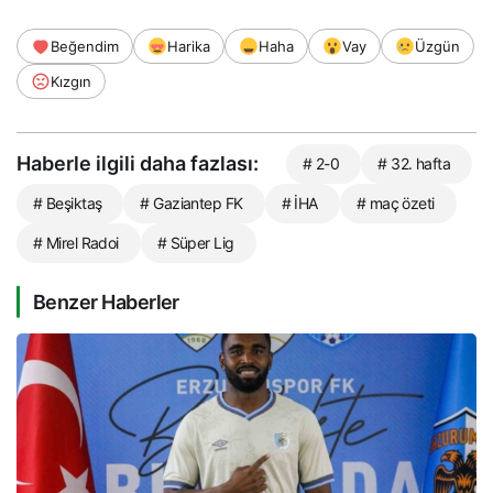
Beğendim
Harika
Haha
Vay
Üzgün
Kızgın
Haberle ilgili daha fazlası:
# 2-0
# 32. hafta
# Beşiktaş
# Gaziantep FK
# İHA
# maç özeti
# Mirel Radoi
# Süper Lig
Benzer Haberler