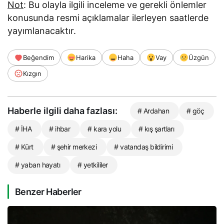
Not
: Bu olayla ilgili inceleme ve gerekli önlemler
konusunda resmi açıklamalar ilerleyen saatlerde
yayımlanacaktır.
Beğendim
Harika
Haha
Vay
Üzgün
Kızgın
Haberle ilgili daha fazlası:
# Ardahan
# göç
# İHA
# ihbar
# kara yolu
# kış şartları
# Kürt
# şehir merkezi
# vatandaş bildirimi
# yaban hayatı
# yetkililer
Benzer Haberler