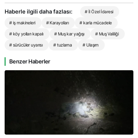
Haberle ilgili daha fazlası:
# İl Özel İdaresi
# iş makineleri
# Karayolları
# karla mücadele
# köy yolları kapalı
# Muş kar yağışı
# Muş Valiliği
# sürücüler uyarısı
# tuzlama
# Ulaşım
Benzer Haberler