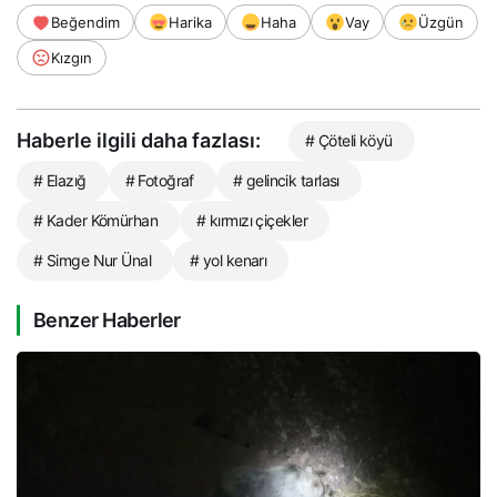
Beğendim
Harika
Haha
Vay
Üzgün
Kızgın
Haberle ilgili daha fazlası:
# Çöteli köyü
# Elazığ
# Fotoğraf
# gelincik tarlası
# Kader Kömürhan
# kırmızı çiçekler
# Simge Nur Ünal
# yol kenarı
Benzer Haberler