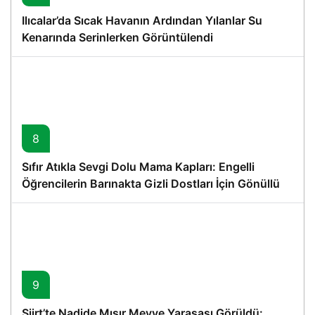
Ilıcalar’da Sıcak Havanın Ardından Yılanlar Su
Kenarında Serinlerken Görüntülendi
8
Sıfır Atıkla Sevgi Dolu Mama Kapları: Engelli
Öğrencilerin Barınakta Gizli Dostları İçin Gönüllü
Proje
9
Siirt’te Nadide Mısır Meyve Yarasası Görüldü: