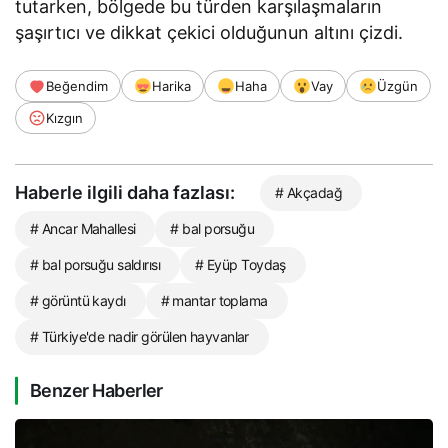
tutarken, bölgede bu türden karşılaşmaların
şaşırtıcı ve dikkat çekici olduğunun altını çizdi.
Beğendim
Harika
Haha
Vay
Üzgün
Kızgın
Haberle ilgili daha fazlası:
# Akçadağ
# Ancar Mahallesi
# bal porsuğu
# bal porsuğu saldırısı
# Eyüp Toydaş
# görüntü kaydı
# mantar toplama
# Türkiye'de nadir görülen hayvanlar
Benzer Haberler