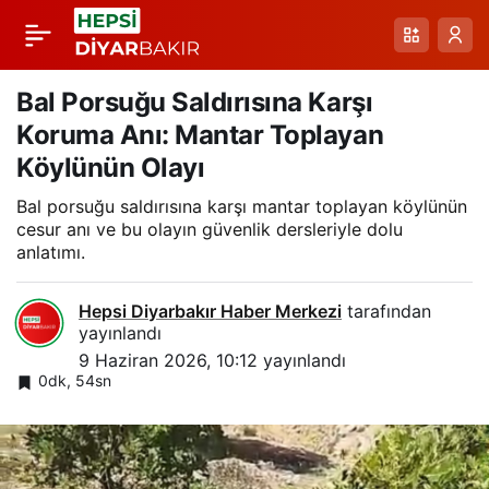
Elazığ Yol Kenarında
Paylaş
Canlı Gelincik Tarlaları
Bal Porsuğu Saldırısına Karşı
Koruma Anı: Mantar Toplayan
Fotoğraf Tutkunlarını
Köylünün Olayı
Bal porsuğu saldırısına karşı mantar toplayan köylünün
Büyüledi
cesur anı ve bu olayın güvenlik dersleriyle dolu
anlatımı.
Hepsi Diyarbakır Haber Merkezi
tarafından
yayınlandı
9 Haziran 2026, 10:12
yayınlandı
0dk, 54sn