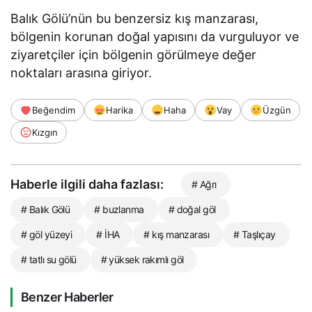
Balık Gölü’nün bu benzersiz kış manzarası,
bölgenin korunan doğal yapısını da vurguluyor ve
ziyaretçiler için bölgenin görülmeye değer
noktaları arasına giriyor.
Beğendim
Harika
Haha
Vay
Üzgün
Kızgın
Haberle ilgili daha fazlası:
# Ağrı
# Balık Gölü
# buzlanma
# doğal göl
# göl yüzeyi
# İHA
# kış manzarası
# Taşlıçay
# tatlı su gölü
# yüksek rakımlı göl
Benzer Haberler