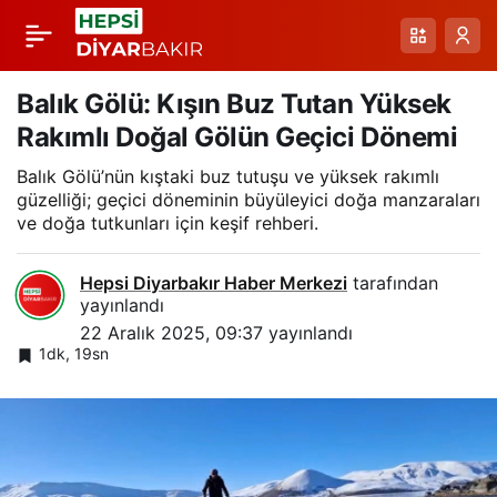
Sisli Gecelerde
Paylaş
Mardin: Dron
Balık Gölü: Kışın Buz Tutan Yüksek
Rakımlı Doğal Gölün Geçici Dönemi
Görüntülerle
Balık Gölü’nün kıştaki buz tutuşu ve yüksek rakımlı
güzelliği; geçici döneminin büyüleyici doğa manzaraları
Zamanda Yolculuk
ve doğa tutkunları için keşif rehberi.
Hepsi Diyarbakır Haber Merkezi
tarafından
yayınlandı
22 Aralık 2025, 09:37
yayınlandı
1dk, 19sn