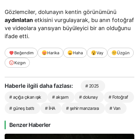
Gözlemciler, dolunayın kentin görünümünü
aydınlatan
etkisini vurgulayarak, bu anın fotoğraf
ve videolara yansıyan büyüleyici bir an olduğunu
ifade etti.
Beğendim
Harika
Haha
Vay
Üzgün
Kızgın
Haberle ilgili daha fazlası:
# 2025
# açığa çıkan ışık
# akşam
# dolunay
# Fotoğraf
# güneş battı
# İHA
# şehir manzarası
# Van
Benzer Haberler