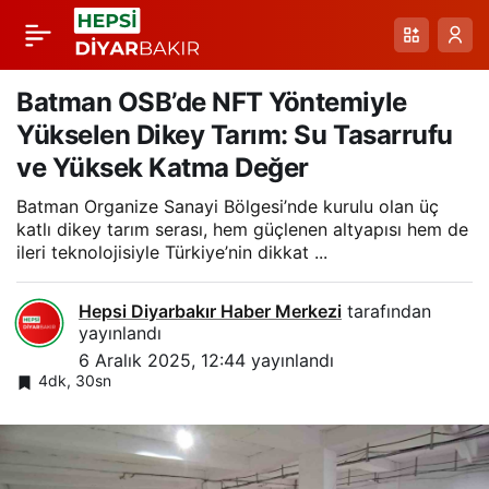
Okullar Bölgesi’ndeki
Paylaş
Elektrik Direkleri İçin
Batman OSB’de NFT Yöntemiyle
Yükselen Dikey Tarım: Su Tasarrufu
Acil Değişim Çağrısı:
ve Yüksek Katma Değer
Batman Organize Sanayi Bölgesi’nde kurulu olan üç
Modernizasyon ve
katlı dikey tarım serası, hem güçlenen altyapısı hem de
ileri teknolojisiyle Türkiye’nin dikkat ...
Yeraltı Altyapısı Talebi
Hepsi Diyarbakır Haber Merkezi
tarafından
yayınlandı
6 Aralık 2025, 12:44
yayınlandı
4dk, 30sn