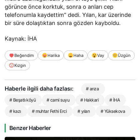
görünce önce korktuk, sonra o anları cep
telefonumla kaydettim” dedi. Yılan, kar üzerinde
bir süre dolaştıktan sonra gözden kayboldu.
Kaynak: İHA
Beğendim
Harika
Haha
Vay
Üzgün
Kızgın
Haberle ilgili daha fazlası:
# arıza
# Beşatlı köyü
# cami suyu
# Hakkari
# İHA
# kazı
# muhtar Fethi Erci
# yılan
# Yüksekova
Benzer Haberler