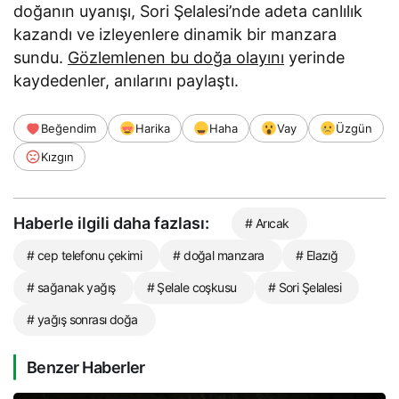
doğanın uyanışı, Sori Şelalesi’nde adeta canlılık
kazandı ve izleyenlere dinamik bir manzara
sundu.
Gözlemlenen bu doğa olayını
yerinde
kaydedenler, anılarını paylaştı.
Beğendim
Harika
Haha
Vay
Üzgün
Kızgın
Haberle ilgili daha fazlası:
# Arıcak
# cep telefonu çekimi
# doğal manzara
# Elazığ
# sağanak yağış
# Şelale coşkusu
# Sori Şelalesi
# yağış sonrası doğa
Benzer Haberler