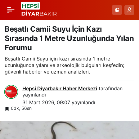
Arıcak Sığında Yağış
Paylaş
Sonrası Sori Şelalesi
Beşatlı Camii Suyu İçin Kazı
Sırasında 1 Metre Uzunluğunda Yılan
Coştu: Anlar Cep
Forumu
Beşatlı Camii Suyu için kazı sırasında 1 metre
Telinde
uzunluğunda yılanı ve arkeolojik bulguları keşfedin;
güvenli haberler ve uzman analizleri.
Hepsi Diyarbakır Haber Merkezi
tarafından
yayınlandı
31 Mart 2026, 09:07
yayınlandı
0dk, 56sn