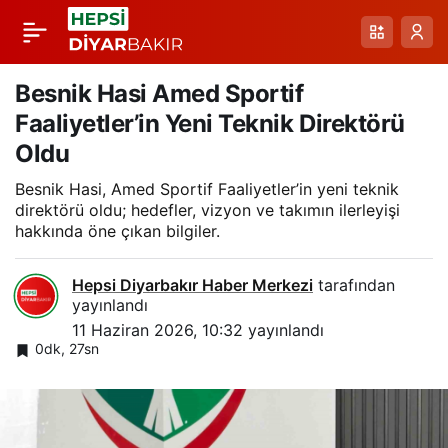
Vanspor’da Osman
Paylaş
Zeki Korkmaz Ayrılığı
Besnik Hasi Amed Sportif
Faaliyetler’in Yeni Teknik Direktörü
Resmi Açıklaması
Oldu
Besnik Hasi, Amed Sportif Faaliyetler’in yeni teknik
direktörü oldu; hedefler, vizyon ve takımın ilerleyişi
hakkında öne çıkan bilgiler.
Hepsi Diyarbakır Haber Merkezi
tarafından
yayınlandı
11 Haziran 2026, 10:32
yayınlandı
0dk, 27sn