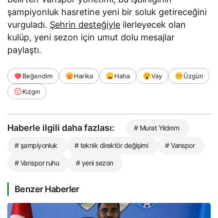
şampiyonluk hasretine yeni bir soluk getireceğini
vurguladı.
Şehrin desteğiyle
ilerleyecek olan
kulüp, yeni sezon için umut dolu mesajlar
paylaştı.
Beğendim
Harika
Haha
Vay
Üzgün
Kızgın
Haberle ilgili daha fazlası:
# Murat Yıldırım
# şampiyonluk
# teknik direktör değişimi
# Vanspor
# Vanspor ruhu
# yeni sezon
Benzer Haberler