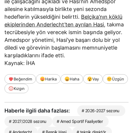
ile çalışacağını açıkladı ve Hasi’nin Amedspor
ailesine katılmasıyla birlikte yeni sezonda
hedeflerin yükseldiğini belirtti.
Belçika’nın köklü
ekiplerinden Anderlecht’ten ayrılan Hasi
, takıma
tecrübesiyle yön verecek ismin başında geliyor.
Amedspor yönetimi, Hasi’ye başarı dolu bir yol
diledi ve görevinin başlamasını memnuniyetle
karşıladıklarını ifade etti.
Kaynak: İHA
Beğendim
Harika
Haha
Vay
Üzgün
Kızgın
Haberle ilgili daha fazlası:
# 2026-2027 sezonu
# 2027/2028 sezonu
# Amed Sportif Faaliyetler
# Anderlecht
# Besnik Hasi
# teknik direktör