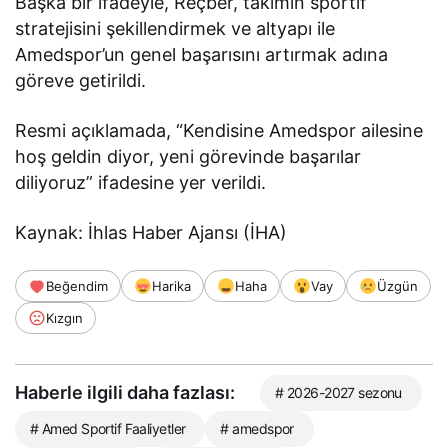
Başka bir ifadeyle, Reçber, takımın sportif
stratejisini şekillendirmek ve altyapı ile
Amedspor’un genel başarısını artırmak adına
göreve getirildi.
Resmi açıklamada, “Kendisine Amedspor ailesine
hoş geldin diyor, yeni görevinde başarılar
diliyoruz” ifadesine yer verildi.
Kaynak: İhlas Haber Ajansı (İHA)
Beğendim
Harika
Haha
Vay
Üzgün
Kızgın
Haberle ilgili daha fazlası:
# 2026-2027 sezonu
# Amed Sportif Faaliyetler
# amedspor