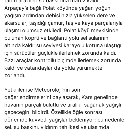
tarım arazileri su baskınına maruz kaldı.
Arpaçay’a bağlı Polat köyünde yağan yoğun
yağışın ardından debisi hızla yükselen dere ve
akarsular, taşıdığı çamur, taş ve kaya parçalarıyla
ulaşımı olumsuz etkiledi. Polat köyü mevkisinde
bulunan köprü ve bağlantı yolu sel sularının
altında kaldı; su seviyesi karayolu kotuna ulaştığı
için sürücüler güçlükle ilerlemek zorunda kaldı.
Bazı araçlar kontrollü biçimde ilerlemek zorunda
kaldı ve vatandaşlar da yolda yürümekte
zorlandı.
Yetkililer
ise Meteoroloji’nin son
değerlendirmelerini paylaşarak, Kars genelinde
havanın parçalı bulutlu ve aralıklı sağanak yağışlı
geçeceğini bildirdi. Özellikle öğle sonrası
dönemde kuvvetli yağışlar bekleniyor; bu nedenle
sel, su baskını, yıldırım tehlikesi ve ulaşımda