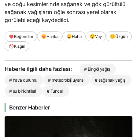
ve doğu kesimlerinde sağanak ve gök gürültülü
sağanak yağışların öğle sonrası yerel olarak
görülebileceği kaydedildi.
Beğendim
Harika
Haha
Vay
Üzgün
Kızgın
Haberle ilgili daha fazlası:
# Bingöl yağış
# hava durumu
# meteoroloji uyarısı
# sağanak yağış
# su birikintileri
# Tunceli
Benzer Haberler