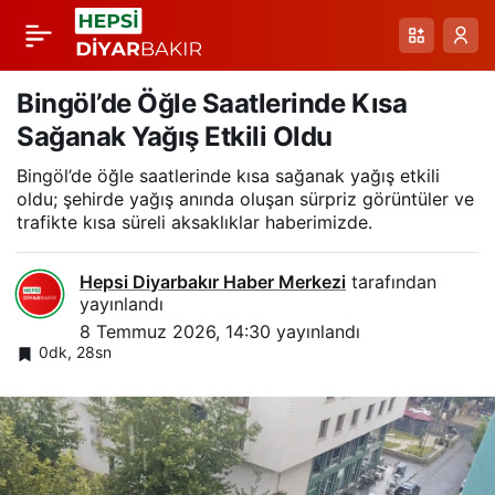
Kars’ta Şiddetli
Paylaş
Sağanak Sonrası Yol
Bingöl’de Öğle Saatlerinde Kısa
Sağanak Yağış Etkili Oldu
ve Tarım Arazileri
Bingöl’de öğle saatlerinde kısa sağanak yağış etkili
oldu; şehirde yağış anında oluşan sürpriz görüntüler ve
Sular Altında
trafikte kısa süreli aksaklıklar haberimizde.
Hepsi Diyarbakır Haber Merkezi
tarafından
yayınlandı
8 Temmuz 2026, 14:30
yayınlandı
0dk, 28sn