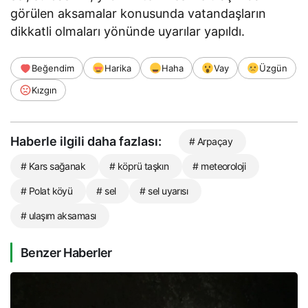
görülen aksamalar konusunda vatandaşların
dikkatli olmaları yönünde uyarılar yapıldı.
Beğendim
Harika
Haha
Vay
Üzgün
Kızgın
Haberle ilgili daha fazlası:
# Arpaçay
# Kars sağanak
# köprü taşkın
# meteoroloji
# Polat köyü
# sel
# sel uyarısı
# ulaşım aksaması
Benzer Haberler