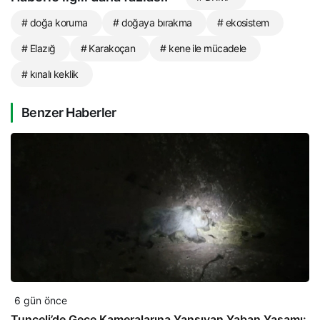
# doğa koruma
# doğaya bırakma
# ekosistem
# Elazığ
# Karakoçan
# kene ile mücadele
# kınalı keklik
Benzer Haberler
6 gün önce
Tunceli’de Gece Kameralarına Yansıyan Yaban Yaşamı: