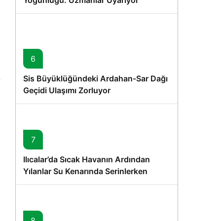
Yoğunluğu: Uzmanlar Uyarıyor
6
Sis Büyüklüğündeki Ardahan-Sar Dağı
Geçidi Ulaşımı Zorluyor
7
Ilıcalar’da Sıcak Havanın Ardından
Yılanlar Su Kenarında Serinlerken
Görüntülendi
8