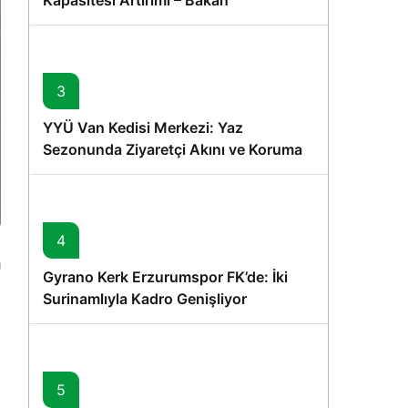
Kapasitesi Artırımı – Bakan
Memişoğlu’nun Ziyareti
3
YYÜ Van Kedisi Merkezi: Yaz
Sezonunda Ziyaretçi Akını ve Koruma
Vurgusu
4
Gyrano Kerk Erzurumspor FK’de: İki
Surinamlıyla Kadro Genişliyor
5