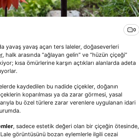
0
da yavaş yavaş açan ters laleler, doğaseverleri
r
, halk arasında “ağlayan gelin” ve “hüzün çiçeği”
kiyor; kısa ömürlerine karşın açtıkları alanlarda adeta
yorlar.
elerde kaydedilen bu nadide çiçekler, doğanın
eklerin koparılması ya da zarar görmesi, yasal
barıyla bu özel türlere zarar verenlere uygulanan idari
durumda.
emler
, sadece estetik değeri olan bir çiçeğin ötesinde
Lale görüntüsünü bozan eylemlerle ilgili cezai