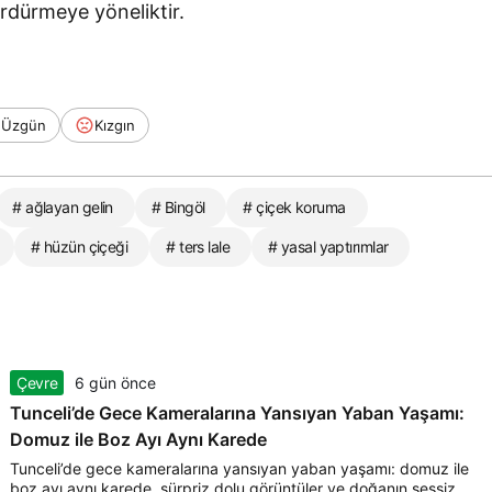
sürdürmeye yöneliktir.
Üzgün
Kızgın
# ağlayan gelin
# Bingöl
# çiçek koruma
# hüzün çiçeği
# ters lale
# yasal yaptırımlar
Çevre
6 gün önce
Tunceli’de Gece Kameralarına Yansıyan Yaban Yaşamı:
Domuz ile Boz Ayı Aynı Karede
Tunceli’de gece kameralarına yansıyan yaban yaşamı: domuz ile
boz ayı aynı karede, sürpriz dolu görüntüler ve doğanın sessiz