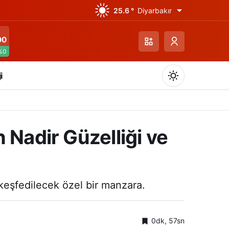
25.6 °
Diyarbakır
00
%0
i
 Nadir Güzelliği ve
Gündüz Modu
Gündüz modunu seçin.
 keşfedilecek özel bir manzara.
Gece Modu
Gece modunu seçin.
0dk, 57sn