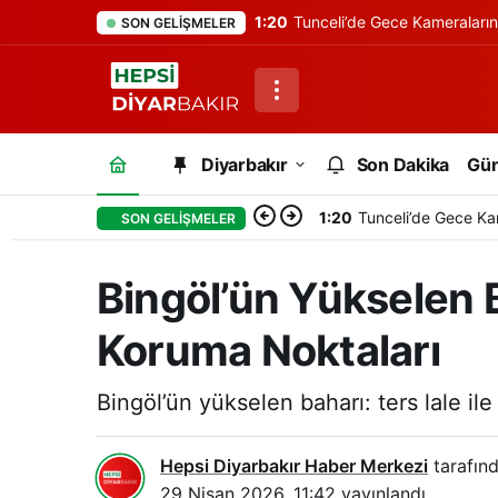
1:20
Tunceli’de Gece Kameraları
SON GELIŞMELER
Diyarbakır
Son Dakika
Gü
1:20
Tunceli’de Gece Ka
SON GELIŞMELER
Bingöl’ün Yükselen B
Koruma Noktaları
Bingöl’ün yükselen baharı: ters lale i
Hepsi Diyarbakır Haber Merkezi
tarafınd
29 Nisan 2026, 11:42
yayınlandı