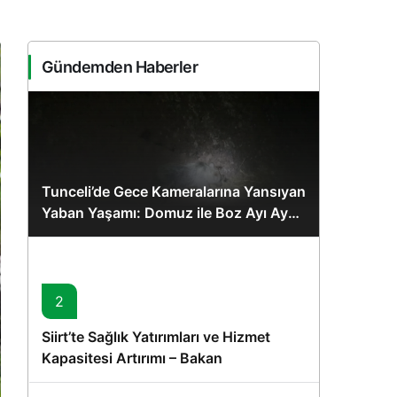
Sistem Modu
Sistem modunu seçin.
Gündemden Haberler
Tunceli’de Gece Kameralarına Yansıyan
Yaban Yaşamı: Domuz ile Boz Ayı Aynı
Karede
2
Siirt’te Sağlık Yatırımları ve Hizmet
Kapasitesi Artırımı – Bakan
Memişoğlu’nun Ziyareti