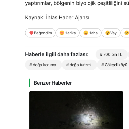
yaptırımlar, bölgenin biyolojik çeşitliliğini 
Kaynak: İhlas Haber Ajansı
Beğendim
Harika
Haha
Vay
Haberle ilgili daha fazlası:
# 700 bin TL
# doğa koruma
# doğa turizmi
# Gökçeli köyü
Benzer Haberler