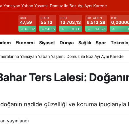
na Yansıyan Yaban Yaşamı: Domuz ile Boz Ayı Aynı Karede
USD
EURO
BIST
GR. ALTIN
BTC
47,59
55,13
13.703,13
6.513,28
0,0000
%0.02
%0.16
%0.11
%0.26
ndem
Ekonomi
Siyaset
Dünya
Sağlık
Spor
Teknoloj
meralarına Yansıyan Yaban Yaşamı: Domuz ile Boz Ayı Aynı Karede
ahar Ters Lalesi: Doğanın
le doğanın nadide güzelliği ve koruma ipuçlarıyla
an yayınlandı