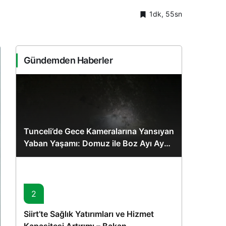
1dk, 55sn
Gündemden Haberler
Tunceli’de Gece Kameralarına Yansıyan
Yaban Yaşamı: Domuz ile Boz Ayı Aynı
Karede
2
Siirt’te Sağlık Yatırımları ve Hizmet