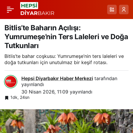
Karayazı Köyceğiz
Paylaş
Göleti Taşkını ve
Bitlis’te Baharın Açılışı:
Yumrumeşe’nin Ters Laleleri ve Doğa
Ekiplerin Müdahalesi
Tutkunları
Bitlis’te bahar coşkusu: Yumrumeşe’nin ters laleleri ve
doğa tutkunları için unutulmaz bir keşif rotası.
Hepsi Diyarbakır Haber Merkezi
tarafından
yayınlandı
30 Nisan 2026, 11:09
yayınlandı
1dk, 24sn