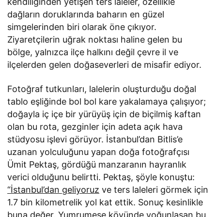
kendiliğinden yetişen ters laleler, özellikle
dağların doruklarında baharın en güzel
simgelerinden biri olarak öne çıkıyor.
Ziyaretçilerin uğrak noktası haline gelen bu
bölge, yalnızca ilçe halkını değil çevre il ve
ilçelerden gelen doğaseverleri de misafir ediyor.
Fotoğraf tutkunları, lalelerin oluşturduğu doğal
tablo eşliğinde bol bol kare yakalamaya çalışıyor;
doğayla iç içe bir yürüyüş için de biçilmiş kaftan
olan bu rota, gezginler için adeta açık hava
stüdyosu işlevi görüyor. İstanbul’dan Bitlis’e
uzanan yolculuğunu yapan doğa fotoğrafçısı
Ümit Pektaş, gördüğü manzaranın hayranlık
verici olduğunu belirtti. Pektaş, şöyle konuştu:
“İstanbul’dan geliyoruz
ve ters laleleri görmek için
1.7 bin kilometrelik yol kat ettik. Sonuç kesinlikle
buna değer. Yumrumeşe köyünde yoğunlaşan bu