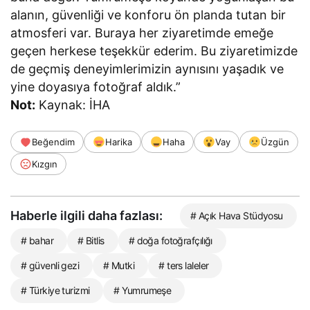
alanın, güvenliği ve konforu ön planda tutan bir
atmosferi var. Buraya her ziyaretimde emeğe
geçen herkese teşekkür ederim. Bu ziyaretimizde
de geçmiş deneyimlerimizin aynısını yaşadık ve
yine doyasıya fotoğraf aldık.”
Not:
Kaynak: İHA
Beğendim
Harika
Haha
Vay
Üzgün
Kızgın
Haberle ilgili daha fazlası:
# Açık Hava Stüdyosu
# bahar
# Bitlis
# doğa fotoğrafçılığı
# güvenli gezi
# Mutki
# ters laleler
# Türkiye turizmi
# Yumrumeşe