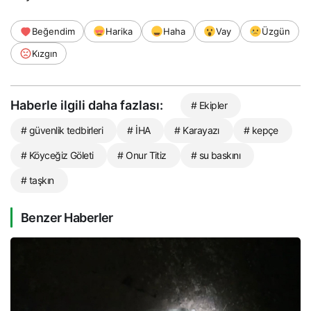
Beğendim
Harika
Haha
Vay
Üzgün
Kızgın
Haberle ilgili daha fazlası:
# Ekipler
# güvenlik tedbirleri
# İHA
# Karayazı
# kepçe
# Köyceğiz Göleti
# Onur Titiz
# su baskını
# taşkın
Benzer Haberler