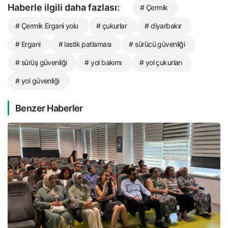
Haberle ilgili daha fazlası:
# Çermik
# Çermik Ergani yolu
# çukurlar
# diyarbakır
# Ergani
# lastik patlaması
# sürücü güvenliği
# sürüş güvenliği
# yol bakımı
# yol çukurları
# yol güvenliği
Benzer Haberler