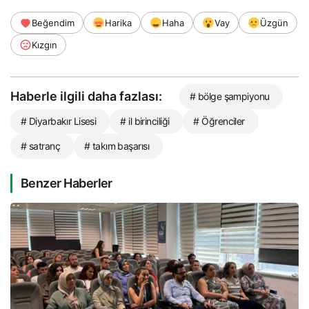
Beğendim
Harika
Haha
Vay
Üzgün
Kızgın
Haberle ilgili daha fazlası:
# bölge şampiyonu
# Diyarbakır Lisesi
# il birinciliği
# Öğrenciler
# satranç
# takım başarısı
Benzer Haberler