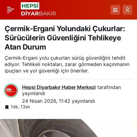
Diyarbakır Anadolu
Paylaş
Lisesi’nin Satrançta
Çermik-Ergani Yolundaki Çukurlar:
Sürücülerin Güvenliğini Tehlikeye
Bölge Şampiyonu
Atan Durum
Çermik-Ergani yolu çukurları sürüş güvenliğini tehdit
Olması
ediyor. Tehlikeli noktaları, zarar görmeden kaçınmanın
ipuçları ve yol güvenliği için öneriler.
Hepsi Diyarbakır Haber Merkezi
tarafından
yayınlandı
24 Nisan 2026, 11:42
yayınlandı
1dk, 13sn