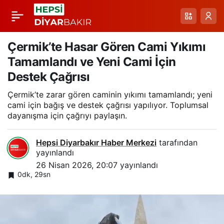
Malatya’da Dolu Yağışı
Paylaş
Kayısı Bahçelerini
Çermik’te Hasar Gören Cami Yıkımı
Tamamlandı ve Yeni Cami İçin
Vurdu: Hasar ve
Destek Çağrısı
Çermik’te zarar gören caminin yıkımı tamamlandı; yeni
Uyarılar
cami için bağış ve destek çağrısı yapılıyor. Toplumsal
dayanışma için çağrıyı paylaşın.
Hepsi Diyarbakır Haber Merkezi
tarafından
yayınlandı
26 Nisan 2026, 20:07
yayınlandı
0dk, 29sn