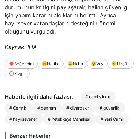
durumunun kritiğini paylaşarak,
halkın güvenliği
için
yapım kararını aldıklarını belirtti. Ayrıca
hayırsever vatandaşların desteğinin önemli
olduğunu vurguladı.
Kaynak: İHA
Beğendim
Harika
Haha
Vay
Üzgün
Kızgın
Haberle ilgili daha fazlası:
# cami yıkımı
# Çermik
# deprem
# diyarbakır
# güvenlik
# hayırseverler
# Petekkaya Mahallesi
# Yeni Cami
Benzer Haberler