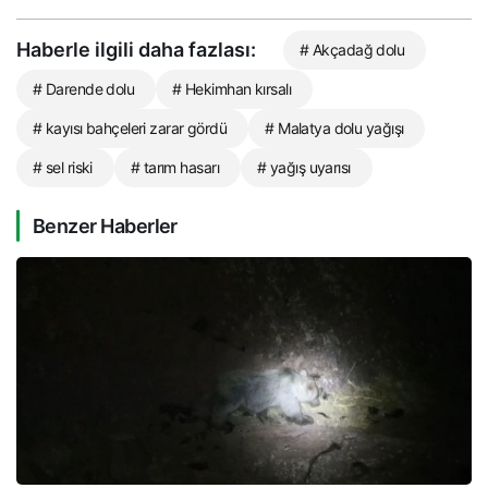
Haberle ilgili daha fazlası:
# Akçadağ dolu
# Darende dolu
# Hekimhan kırsalı
# kayısı bahçeleri zarar gördü
# Malatya dolu yağışı
# sel riski
# tarım hasarı
# yağış uyarısı
Benzer Haberler