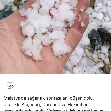
0
Malatya’da sağanak sonrası ani düşen dolu,
özellikle Akçadağ, Darende ve Hekimhan
kırsalında etkili oldu. Yağışın etkisiyle bazı kayısı