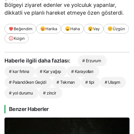
Bölgeyi ziyaret edenler ve yolculuk yapanlar,
dikkatli ve planlı hareket etmeye özen gösterdi.
Beğendim
Harika
Haha
Vay
Üzgün
Kızgın
Haberle ilgili daha fazlası:
# Erzurum
# kar fırtına
# Kar yağışı
# Karayolları
# Palandöken Geçidi
# Tekman
# tipi
# Ulaşım
# yol durumu
# zincir
Benzer Haberler