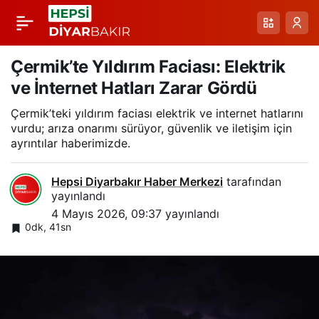
Palandöken
Paylaş
Geçidi’nde Mayıs
Çermik’te Yıldırım Faciası: Elektrik
ve İnternet Hatları Zarar Gördü
Baskını: Kar, Rüzgar
Çermik’teki yıldırım faciası elektrik ve internet hatlarını
vurdu; arıza onarımı sürüyor, güvenlik ve iletişim için
ve Yol Mücadelesi
ayrıntılar haberimizde.
Hepsi Diyarbakır Haber Merkezi
tarafından
yayınlandı
4 Mayıs 2026, 09:37
yayınlandı
0dk, 41sn