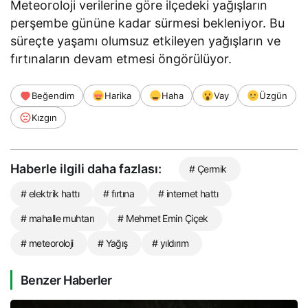
Meteoroloji verilerine göre ilçedeki yağışların
perşembe gününe kadar sürmesi bekleniyor. Bu
süreçte yaşamı olumsuz etkileyen yağışların ve
fırtınaların devam etmesi öngörülüyor.
Beğendim
Harika
Haha
Vay
Üzgün
Kızgın
Haberle ilgili daha fazlası:
# Çermik
# elektrik hattı
# fırtına
# internet hattı
# mahalle muhtarı
# Mehmet Emin Çiçek
# meteoroloji
# Yağış
# yıldırım
Benzer Haberler