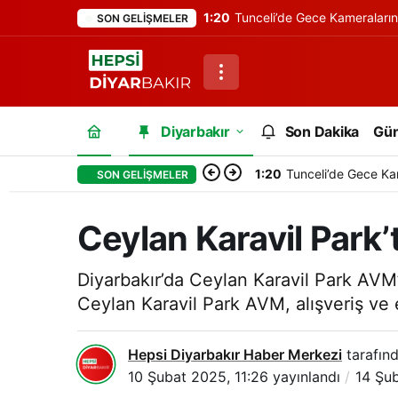
1:20
Tunceli’de Gece Kameraları
SON GELIŞMELER
Diyarbakır
Son Dakika
Gü
1:20
Tunceli’de Gece Ka
SON GELIŞMELER
Ceylan Karavil Park’
Diyarbakır’da Ceylan Karavil Park AVM’
Ceylan Karavil Park AVM, alışveriş ve 
Hepsi Diyarbakır Haber Merkezi
tarafınd
10 Şubat 2025, 11:26
yayınlandı
14 Şu