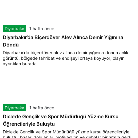
Diyarbakır
1 hafta önce
Diyarbakır’da Biçerdöver Alev Alınca Demir Yığınına
Döndü
Diyarbakır’da biçerdöver alev alınca demir yığınına dönen anlık
görüntü, bölgede tahribat ve endişeyi ortaya koyuyor; olayın
ayrıntıları burada.
Diyarbakır
1 hafta önce
Dicle’de Gençlik ve Spor Müdürlüğü Yüzme Kursu
Öğrencileriyle Buluştu
Dicle’de Gençlik ve Spor Müdürlüğü yüzme kursu öğrencileriyle
buluştu; başarı dolu anlar, motivasyon ve dehalar bir araya geldi.