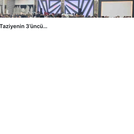
0
anı Necat Gülseven’in babası Hasan Gülseven için
lerin 3’üncü gününde Kur’an-ı Kerim tilaveti ve mevlit