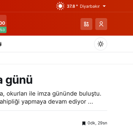
37.8 °
Diyarbakır
00
%0
i
za günü
Gündüz Modu
a, okurları ile imza gününde buluştu.
Gündüz modunu seçin.
sahipliği yapmaya devam ediyor ...
Gece Modu
Gece modunu seçin.
0dk, 29sn