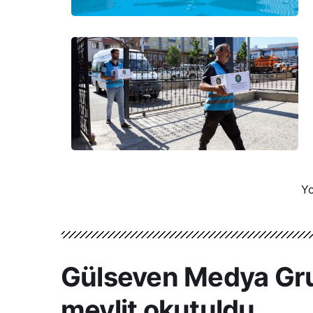
Yo
Gülseven Medya Gru
mevlit okutuldu