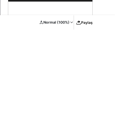
Karede
2
Normal (100%)
Paylaş
Siirt’te Sağlık Yatırımları ve Hizmet
Kapasitesi Artırımı – Bakan
Memişoğlu’nun Ziyareti
3
YYÜ Van Kedisi Merkezi: Yaz
Sezonunda Ziyaretçi Akını ve Koruma
Vurgusu
4
Gyrano Kerk Erzurumspor FK’de: İki