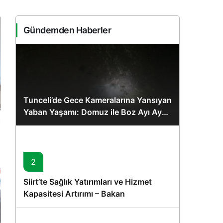
Sistem Modu
Sistem modunu seçin.
Gündemden Haberler
Tunceli’de Gece Kameralarına Yansıyan
Yaban Yaşamı: Domuz ile Boz Ayı Aynı
Karede
2
Siirt’te Sağlık Yatırımları ve Hizmet
Kapasitesi Artırımı – Bakan
Memişoğlu’nun Ziyareti