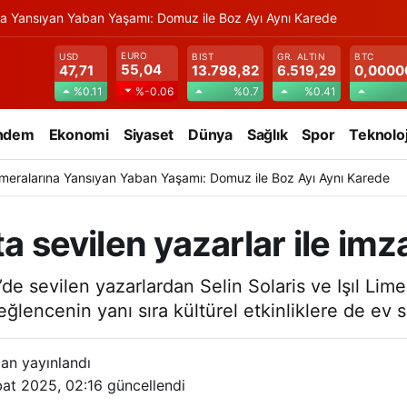
na Yansıyan Yaban Yaşamı: Domuz ile Boz Ayı Aynı Karede
EURO
USD
BIST
GR. ALTIN
BTC
55,04
47,71
13.798,82
6.519,29
0,0000
%0.11
%0.7
%0.41
%-0.06
ndem
Ekonomi
Siyaset
Dünya
Sağlık
Spor
Teknoloj
meralarına Yansıyan Yaban Yaşamı: Domuz ile Boz Ayı Aynı Karede
ta sevilen yazarlar ile im
de sevilen yazarlardan Selin Solaris ve Işıl Lime
eğlencenin yanı sıra kültürel etkinliklere de ev 
an yayınlandı
bat 2025, 02:16
güncellendi