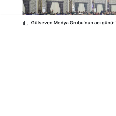
Gülseven Medya Grubu’nun acı günü: Taziyenin 3’üncü
gününde mevlit okutuldu
Gülseven Medya Grubu Yönetim Kurulu Başk
İstanbul ve Diyarbakır’da düzenlenen taziye