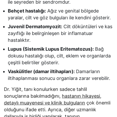
ile seyreden bir sendromdur.
Behçet hastalığı:
Ağız ve genital bölgede
yaralar, cilt ve göz bulguları ile kendini gösterir.
Juvenil Dermatomyozit:
Cilt döküntüleri ve kas
zayıflığı ile belirginleşen bir inflamatuar
hastalıktır.
Lupus (Sistemik Lupus Eritematozus):
Bağ
dokusu hastalığı olup, cilt, eklem ve organlarda
çeşitli belirtiler gösterir.
Vaskülitler (damar iltihapları):
Damarların
iltihaplanması sonucu organlara zarar verebilir.
Dr. Yiğit, tanı konulurken sadece tahlil
sonuçlarına bakılmadığını,
hastanın hikayesi,
detaylı muayenesi ve klinik bulguların
çok önemli
olduğunu ifade etti. Ayrıca, diğer uzmanlık
dallarıyla iş birliği yapılarak, tanının