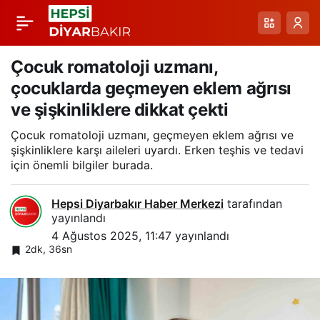
Çocuk romatoloji
Paylaş
uzmanı, çocuklarda
Çocuk romatoloji uzmanı,
çocuklarda geçmeyen eklem ağrısı
geçmeyen eklem
ve şişkinliklere dikkat çekti
Çocuk romatoloji uzmanı, geçmeyen eklem ağrısı ve
ağrısı ve şişkinliklere
şişkinliklere karşı aileleri uyardı. Erken teşhis ve tedavi
için önemli bilgiler burada.
dikkat çekti
Hepsi Diyarbakır Haber Merkezi
tarafından
yayınlandı
4 Ağustos 2025, 11:47
yayınlandı
2dk, 36sn