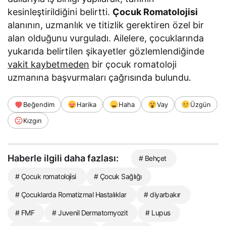
kesinleştirildiğini belirtti.
Çocuk Romatolojisi
alanının, uzmanlık ve titizlik gerektiren özel bir
alan olduğunu vurguladı. Ailelere, çocuklarında
yukarıda belirtilen şikayetler gözlemlendiğinde
vakit kaybetmeden
bir çocuk romatoloji
uzmanına başvurmaları çağrısında bulundu.
Beğendim
Harika
Haha
Vay
Üzgün
Kızgın
Haberle ilgili daha fazlası:
# Behçet
# Çocuk romatolojisi
# Çocuk Sağlığı
# Çocuklarda Romatizmal Hastalıklar
# diyarbakır
# FMF
# Juvenil Dermatomyozit
# Lupus