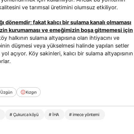
alitesini ve tarımsal üretimini olumsuz etkiliyor.
ı dönemdir; fakat kalıcı bir sulama kanalı olmaması
rimizin kurumaması ve emeğimizin boşa gitmemesi için
köy halkının sulama altyapısına olan ihtiyacını ve
binin düşmesi veya yükselmesi halinde yapılan setler
l açıyor. Köy sakinleri, kalıcı bir sulama altyapısının
rlar.
Üzgün
Kızgın
# Çukurca köyü
# İHA
# imece yöntemi