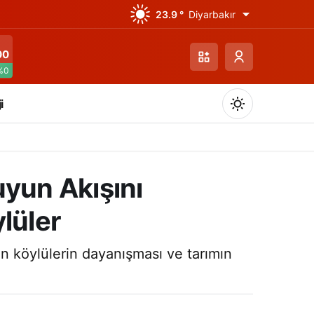
23.9 °
Diyarbakır
00
%0
i
yun Akışını
lüler
Gündüz Modu
Gündüz modunu seçin.
n köylülerin dayanışması ve tarımın
Gece Modu
Gece modunu seçin.