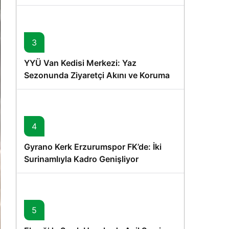
Memişoğlu’nun Ziyareti
3
YYÜ Van Kedisi Merkezi: Yaz
Sezonunda Ziyaretçi Akını ve Koruma
Vurgusu
4
Gyrano Kerk Erzurumspor FK’de: İki
Surinamlıyla Kadro Genişliyor
5