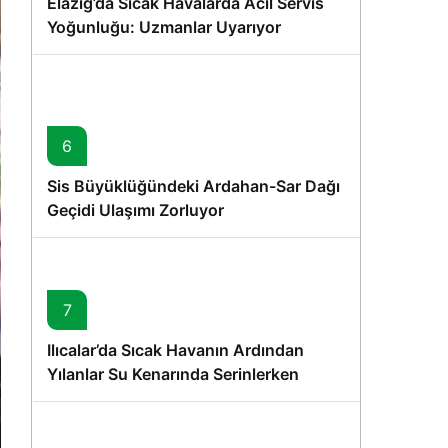
Elazığ’da Sıcak Havalarda Acil Servis
Yoğunluğu: Uzmanlar Uyarıyor
6
Sis Büyüklüğündeki Ardahan-Sar Dağı
Geçidi Ulaşımı Zorluyor
7
Ilıcalar’da Sıcak Havanın Ardından
Yılanlar Su Kenarında Serinlerken
Görüntülendi