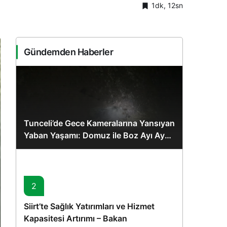
1dk, 12sn
Sistem Modu
Sistem modunu seçin.
Gündemden Haberler
Tunceli’de Gece Kameralarına Yansıyan
Yaban Yaşamı: Domuz ile Boz Ayı Aynı
Karede
2
Siirt’te Sağlık Yatırımları ve Hizmet
Kapasitesi Artırımı – Bakan