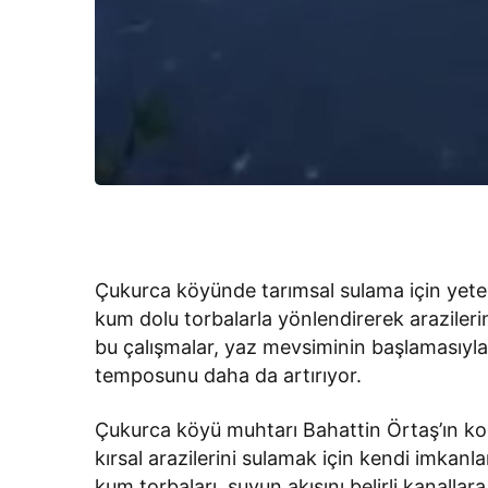
Çukurca köyünde tarımsal sulama için yeter
kum dolu torbalarla yönlendirerek arazileri
bu çalışmalar, yaz mevsiminin başlamasıyla
temposunu daha da artırıyor.
Çukurca köyü muhtarı Bahattin Örtaş’ın ko
kırsal arazilerini sulamak için kendi imkan
kum torbaları, suyun akışını belirli kanalla