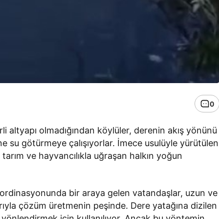
0
li altyapı olmadığından köylüler, derenin akış yönünü
ne su götürmeye çalışıyorlar. İmece usulüyle yürütülen
 tarım ve hayvancılıkla uğraşan halkın yoğun
ordinasyonunda bir araya gelen vatandaşlar, uzun ve
larıyla çözüm üretmenin peşinde. Dere yatağına dizilen
ra yönlendirmek için kullanılıyor. Ancak bu yöntemin