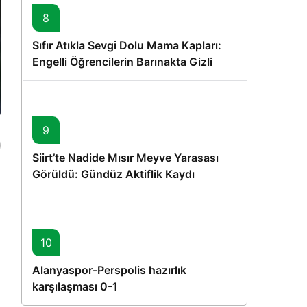
8
Sıfır Atıkla Sevgi Dolu Mama Kapları:
Engelli Öğrencilerin Barınakta Gizli
Dostları İçin Gönüllü Proje
9
Siirt’te Nadide Mısır Meyve Yarasası
Görüldü: Gündüz Aktiflik Kaydı
10
Alanyaspor-Perspolis hazırlık
karşılaşması 0-1