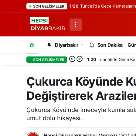
1:20
Tunceli’de Gece Kameraları
SON GELIŞMELER
Diyarbakır
Son Dakika
Gü
1:20
Tunceli’de Gece Ka
SON GELIŞMELER
Çukurca Köyünde Ku
Değiştirerek Arazile
Çukurca Köyü’nde imeceyle kumla sulam
umut dolu hikayesi.
Hepsi Diyarbakır Haber Merkezi
tarafınd