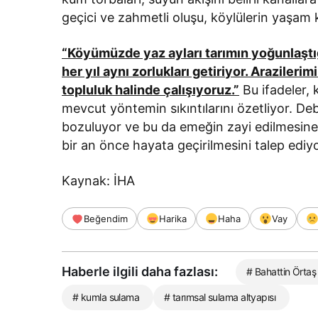
geçici ve zahmetli oluşu, köylülerin yaşam k
“Köyümüzde yaz ayları tarımın yoğunlaştığ
her yıl aynı zorlukları getiriyor. Arazile
topluluk halinde çalışıyoruz.”
Bu ifadeler, 
mevcut yöntemin sıkıntılarını özetliyor. De
bozuluyor ve bu da emeğin zayi edilmesine yo
bir an önce hayata geçirilmesini talep ediyo
Kaynak: İHA
Beğendim
Harika
Haha
Vay
Haberle ilgili daha fazlası:
# Bahattin Örtaş
# kumla sulama
# tarımsal sulama altyapısı