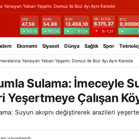
na Yansıyan Yaban Yaşamı: Domuz ile Boz Ayı Aynı Karede
GR. ALTIN
USD
EURO
BIST
BTC
6.175,37
47,56
54,86
13.458,10
0,0000
%0.18
%0.06
%1.24
%-1.31
ndem
Ekonomi
Siyaset
Dünya
Sağlık
Spor
Teknoloj
meralarına Yansıyan Yaban Yaşamı: Domuz ile Boz Ayı Aynı Karede
mla Sulama: İmeceyle Su
ri Yeşertmeye Çalışan Köy
a: Suyun akışını değiştirerek arazileri yeşerte
an yayınlandı