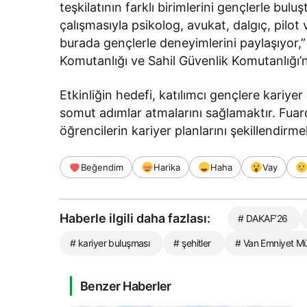
teşkilatının farklı birimlerini gençlerle bul
çalışmasıyla psikolog, avukat, dalgıç, pilot
burada gençlerle deneyimlerini paylaşıyor
Komutanlığı ve Sahil Güvenlik Komutanlığı’n
Etkinliğin hedefi, katılımcı gençlere kariye
somut adımlar atmalarını sağlamaktır. Fuard
öğrencilerin kariyer planlarını şekillendirmek
Beğendim
Harika
Haha
Vay
Haberle ilgili daha fazlası:
# DAKAF’26
# kariyer buluşması
# şehitler
# Van Emniyet M
Benzer Haberler