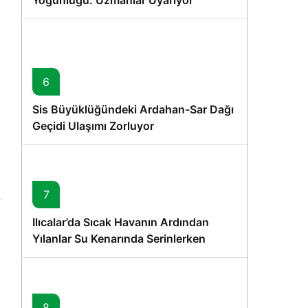
Yoğunluğu: Uzmanlar Uyarıyor
6
r
Sis Büyüklüğündeki Ardahan-Sar Dağı
Geçidi Ulaşımı Zorluyor
7
Ilıcalar’da Sıcak Havanın Ardından
Yılanlar Su Kenarında Serinlerken
Görüntülendi
8