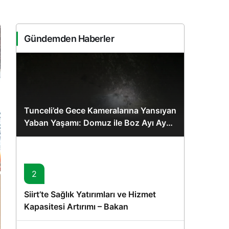
Sistem Modu
Sistem modunu seçin.
Gündemden Haberler
Tunceli’de Gece Kameralarına Yansıyan
Yaban Yaşamı: Domuz ile Boz Ayı Aynı
Karede
2
Siirt’te Sağlık Yatırımları ve Hizmet
Kapasitesi Artırımı – Bakan
Memişoğlu’nun Ziyareti