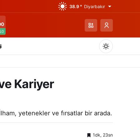
38.9 °
Diyarbakır
00
%0
i
ve Kariyer
Gündüz Modu
Gündüz modunu seçin.
ham, yetenekler ve fırsatlar bir arada.
Gece Modu
Gece modunu seçin.
1dk, 23sn