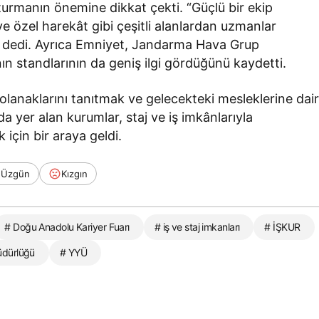
uşturmanın önemine dikkat çekti. “Güçlü bir ekip
 ve özel harekât gibi çeşitli alanlardan uzmanlar
,” dedi. Ayrıca Emniyet, Jandarma Hava Grup
ın standlarının da geniş ilgi gördüğünü kaydetti.
r olanaklarını tanıtmak ve gelecekteki mesleklerine dai
a yer alan kurumlar, staj ve iş imkânlarıyla
 için bir araya geldi.
Üzgün
Kızgın
# Doğu Anadolu Kariyer Fuarı
# iş ve staj imkanları
# İŞKUR
üdürlüğü
# YYÜ