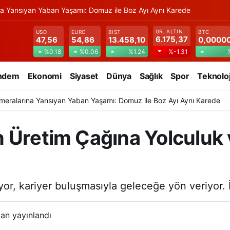
na Yansıyan Yaban Yaşamı: Domuz ile Boz Ayı Aynı Karede
GR. ALTIN
USD
EURO
BIST
BTC
6.175,37
47,56
54,86
13.458,10
0,0000
%0.18
%0.06
%1.24
%-1.31
ndem
Ekonomi
Siyaset
Dünya
Sağlık
Spor
Teknoloj
meralarına Yansıyan Yaban Yaşamı: Domuz ile Boz Ayı Aynı Karede
 Üretim Çağına Yolculuk 
or, kariyer buluşmasıyla geleceğe yön veriyor. İl
an yayınlandı