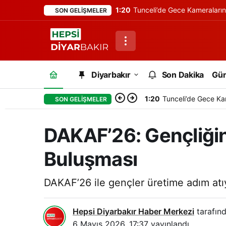
1:20
Tunceli’de Gece Kameraları
SON GELIŞMELER
Diyarbakır
Son Dakika
Gü
1:20
Tunceli’de Gece Ka
SON GELIŞMELER
DAKAF’26: Gençliğin
Buluşması
DAKAF’26 ile gençler üretime adım atıy
Hepsi Diyarbakır Haber Merkezi
tarafınd
6 Mayıs 2026, 17:37
yayınlandı