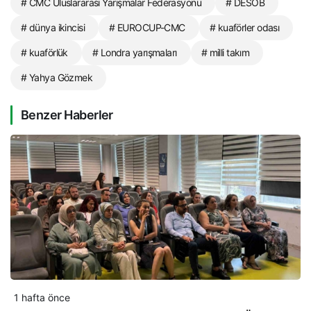
# CMC Uluslararası Yarışmalar Federasyonu
# DESOB
# dünya ikincisi
# EUROCUP-CMC
# kuaförler odası
# kuaförlük
# Londra yarışmaları
# milli takım
# Yahya Gözmek
Benzer Haberler
1 hafta önce