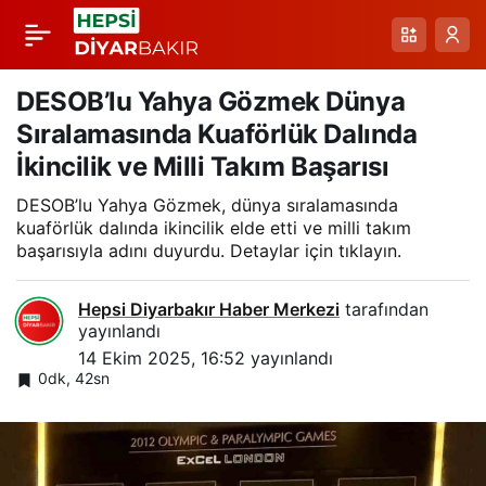
Kayapınar’daki Tatlıcı:
Paylaş
Geleneksel Lezzetler,
DESOB’lu Yahya Gözmek Dünya
Sıralamasında Kuaförlük Dalında
Glikoz Şurubuna
İkincilik ve Milli Takım Başarısı
DESOB’lu Yahya Gözmek, dünya sıralamasında
Dayanmayan Üretim
kuaförlük dalında ikincilik elde etti ve milli takım
başarısıyla adını duyurdu. Detaylar için tıklayın.
Hepsi Diyarbakır Haber Merkezi
tarafından
yayınlandı
14 Ekim 2025, 16:52
yayınlandı
0dk, 42sn