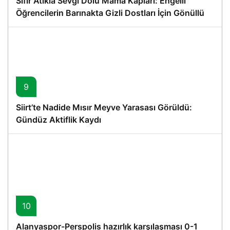
Sıfır Atıkla Sevgi Dolu Mama Kapları: Engelli
Öğrencilerin Barınakta Gizli Dostları İçin Gönüllü
Proje
9
Siirt’te Nadide Mısır Meyve Yarasası Görüldü:
Gündüz Aktiflik Kaydı
10
Alanyaspor-Perspolis hazırlık karşılaşması 0-1