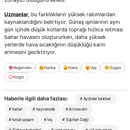
Uzmanlar
, bu farklılıkların yüksek rakımlardan
kaynaklandığını belirtiyor. Güneş ışınlarının aynı
gün içinde düşük kotlarda toprağı hızlıca ısıtması
bahar havasını oluştururken, daha yüksek
yerlerde hava sıcaklığının düşüklüğü karın
erimesini geciktiriyor.
Beğendim
Harika
Haha
Vay
Üzgün
Kızgın
Haberle ilgili daha fazlası:
# Aydınlar beldesi
# bahar
# hayvancılık
# iki mevsim
# kırsal yaşam
# kış
# Süphan Dağı
# Türkiye haberleri
# yem sorunu
# yüksek rakım