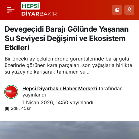
Kahraman
Paylaş
Mehmetçiklere Sevgi
Devegeçidi Barajı Gölünde Yaşanan
Su Seviyesi Değişimi ve Ekosistem
Mektuplarıyla
Etkileri
Bir önceki ay çekilen drone görüntülerinde baraj gölü
Bağlarımızı
üzerinde görünen kara parçaları, son yağışlarla birlikte
su yüzeyine karışarak tamamen su ...
Güçlendiren Genç
Hepsi Diyarbakır Haber Merkezi
tarafından
Yürekler
yayınlandı
1 Nisan 2026, 14:50
yayınlandı
2dk, 45sn