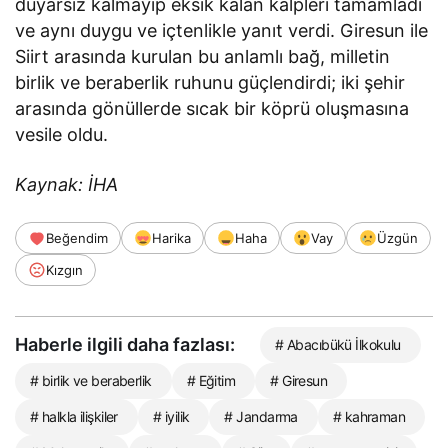
duyarsız kalmayıp eksik kalan kalpleri tamamladı
ve aynı duygu ve içtenlikle yanıt verdi. Giresun ile
Siirt arasında kurulan bu anlamlı bağ, milletin
birlik ve beraberlik ruhunu güçlendirdi; iki şehir
arasında gönüllerde sıcak bir köprü oluşmasına
vesile oldu.
Kaynak: İHA
Beğendim
Harika
Haha
Vay
Üzgün
Kızgın
Haberle ilgili daha fazlası:
# Abacıbükü İlkokulu
# birlik ve beraberlik
# Eğitim
# Giresun
# halkla ilişkiler
# iyilik
# Jandarma
# kahraman