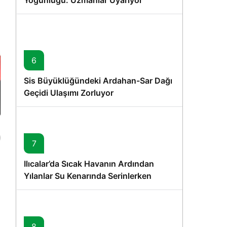
Yoğunluğu: Uzmanlar Uyarıyor
6
Sis Büyüklüğündeki Ardahan-Sar Dağı
Geçidi Ulaşımı Zorluyor
7
Ilıcalar’da Sıcak Havanın Ardından
Yılanlar Su Kenarında Serinlerken
Görüntülendi
8