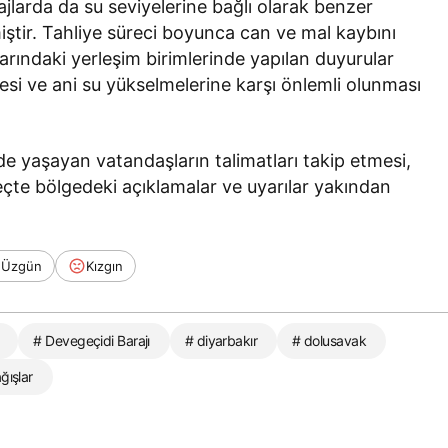
rajlarda da su seviyelerine bağlı olarak benzer
lmiştir. Tahliye süreci boyunca can ve mal kaybını
rındaki yerleşim birimlerinde yapılan duyurular
mesi ve ani su yükselmelerine karşı önlemli olunması
e yaşayan vatandaşların talimatları takip etmesi,
eçte bölgedeki açıklamalar ve uyarılar yakından
Üzgün
Kızgın
# Devegeçidi Barajı
# diyarbakır
# dolusavak
ğışlar