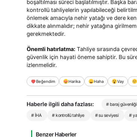
boşaltılması süreci başlatılmıştır. Başka ba
kontrollü tahliyelerin yapılabileceği belirti
önlemek amacıyla nehir yatağı ve dere kena
dikkate alınmalıdır; nehir yatağına girilme
gerekmektedir.
Önemli hatırlatma:
Tahliye sırasında çevred
güvenlik için hayati öneme sahiptir. Bu sür
izlenmelidir.
Beğendim
Harika
Haha
Vay
Haberle ilgili daha fazlası:
# baraj güvenliği
# İHA
# kontrollü tahliye
# su seviyesi
# ya
Benzer Haberler