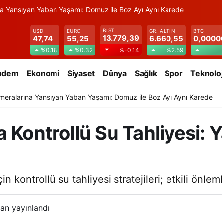
na Yansıyan Yaban Yaşamı: Domuz ile Boz Ayı Aynı Karede
BIST
USD
EURO
GR. ALTIN
BTC
13.779,39
47,74
55,25
6.660,55
0,0000
%0.18
%0.32
%2.59
%-0.14
ndem
Ekonomi
Siyaset
Dünya
Sağlık
Spor
Teknoloj
meralarına Yansıyan Yaban Yaşamı: Domuz ile Boz Ayı Aynı Karede
Kontrollü Su Tahliyesi: Ya
çin kontrollü su tahliyesi stratejileri; etkili önl
an yayınlandı