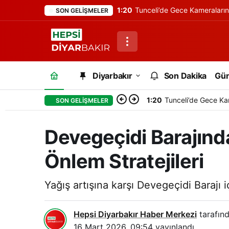
1:20
Tunceli’de Gece Kameraları
SON GELIŞMELER
Diyarbakır
Son Dakika
Gü
1:20
Tunceli’de Gece Ka
SON GELIŞMELER
Devegeçidi Barajında 
Önlem Stratejileri
Yağış artışına karşı Devegeçidi Barajı i
Hepsi Diyarbakır Haber Merkezi
tarafınd
16 Mart 2026, 09:54
yayınlandı