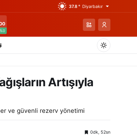
37.8 °
Diyarbakır
00
%0
i
ğışların Artışıyla
Gündüz Modu
Gündüz modunu seçin.
emler ve güvenli rezerv yönetimi
Gece Modu
Gece modunu seçin.
0dk, 52sn