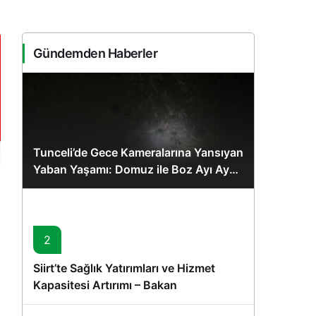
Sistem Modu
Sistem modunu seçin.
Gündemden Haberler
Tunceli’de Gece Kameralarına Yansıyan
Yaban Yaşamı: Domuz ile Boz Ayı Aynı
Karede
2
Siirt’te Sağlık Yatırımları ve Hizmet
Kapasitesi Artırımı – Bakan
Memişoğlu’nun Ziyareti