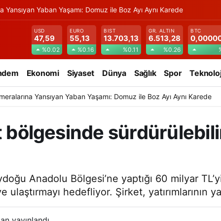
na Yansıyan Yaban Yaşamı: Domuz ile Boz Ayı Aynı Karede
USD
EURO
BIST
GR. ALTIN
BTC
47,59
55,13
13.703,13
6.513,28
0,0000
%0.02
%0.16
%0.11
%0.26
ndem
Ekonomi
Siyaset
Dünya
Sağlık
Spor
Teknoloj
meralarına Yansıyan Yaban Yaşamı: Domuz ile Boz Ayı Aynı Karede
t bölgesinde sürdürülebili
doğu Anadolu Bölgesi’ne yaptığı 60 milyar TL’yi 
e ulaştırmayı hedefliyor. Şirket, yatırımlarının y
an yayınlandı