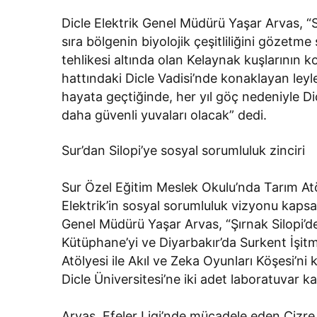
Dicle Elektrik Genel Müdürü Yaşar Arvas, “Sü
sıra bölgenin biyolojik çeşitliliğini gözet
tehlikesi altında olan Kelaynak kuşlarının
hattındaki Dicle Vadisi’nde konaklayan leyle
hayata geçtiğinde, her yıl göç nedeniyle 
daha güvenli yuvaları olacak” dedi.
Sur’dan Silopi’ye sosyal sorumluluk zinciri
Sur Özel Eğitim Meslek Okulu’nda Tarım Atö
Elektrik’in sosyal sorumluluk vizyonu kapsa
Genel Müdürü Yaşar Arvas, “Şırnak Silopi’de
Kütüphane’yi ve Diyarbakır’da Surkent İşit
Atölyesi ile Akıl ve Zeka Oyunları Köşesi’ni 
Dicle Üniversitesi’ne iki adet laboratuvar k
Arvas, Efeler Ligi’nde mücadele eden Cizr