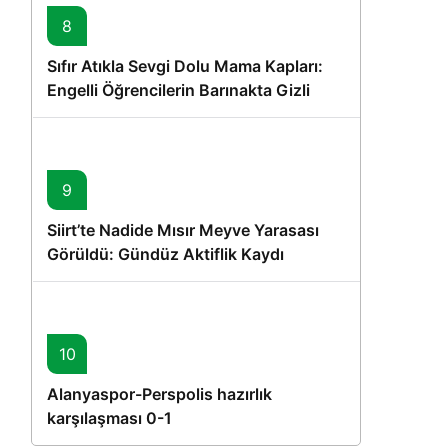
8
Sıfır Atıkla Sevgi Dolu Mama Kapları:
Engelli Öğrencilerin Barınakta Gizli
Dostları İçin Gönüllü Proje
9
Siirt’te Nadide Mısır Meyve Yarasası
Görüldü: Gündüz Aktiflik Kaydı
10
Alanyaspor-Perspolis hazırlık
karşılaşması 0-1