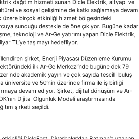
trik dağıtım hizmeti sunan Dicle Elektrik, altyapı ve
 kültürel ve sosyal gelişimine de katkı sağlamaya devam
üzere birçok etkinliği hizmet bölgesindeki
orcuya sunduğu destekle de öne çıkıyor. Bugüne kadar
eşme, teknoloji ve Ar-Ge yatırımı yapan Dicle Elektrik,
lyar TL’ye taşımayı hedefliyor.
illendiren şirket, Enerji Piyasası Düzenleme Kurumu
 sektöründeki ilk Ar-Ge Merkezi’nde bugüne dek 79
üzerinde akademik yayın ve çok sayıda tescilli buluş
 üniversite ve 50’nin üzerinde firma ile iş birliği
rmaya devam ediyor. Şirket, dijital dönüşüm ve Ar-
K’nın Dijital Olgunluk Modeli araştırmasında
tım şirketi seçildi.
e etkinliği DicleFest, Diyarbakır’dan Batman’a uzanan