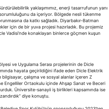
rdürülebilirlik yaklaşımımız, enerji tasarrufunun yanı
me sorumluluğunu da içeriyor. Bölgede nesli tükenme
 korunmasına da katkı sağladık. Diyarbakır-Batman
kler için de bir yuva projesi hazırladık. Bu projemiz
Dicle Vadisi’nde konaklayan binlerce göçmen kuşun
lyesi ve Uygulama Serası projelerinin de Dicle
mında hayata geçirildiğini ifade eden Dicle Elektrik
 bilgisayar, çalışma ve sosyal alanlar içeren Z
me Engelliler Ortaokulu içinde Ahşap Sanat ve Beceri
kurduk. Üniversite-sanayii iş birlikleri kapsamında ise
azandırdık” diye konuştu.
e Belediye Spor Kulübü’nün sponsorluğunu 2023’ten