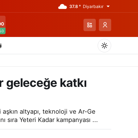
37.8 °
Diyarbakır
00
%0
i
r geleceğe katkı
Gündüz Modu
Gündüz modunu seçin.
aşkın altyapı, teknoloji ve Ar-Ge
anı sıra Yeteri Kadar kampanyası ...
Gece Modu
Gece modunu seçin.