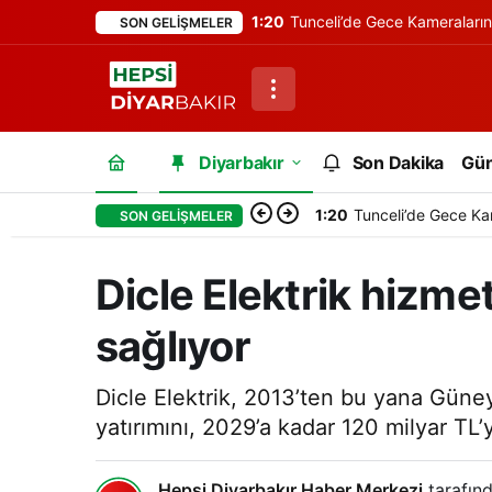
1:20
Tunceli’de Gece Kameraları
SON GELIŞMELER
Diyarbakır
Son Dakika
Gü
1:20
Tunceli’de Gece Ka
SON GELIŞMELER
Dicle Elektrik hizme
sağlıyor
Dicle Elektrik, 2013’ten bu yana Güney
yatırımını, 2029’a kadar 120 milyar TL’y
Hepsi Diyarbakır Haber Merkezi
tarafınd