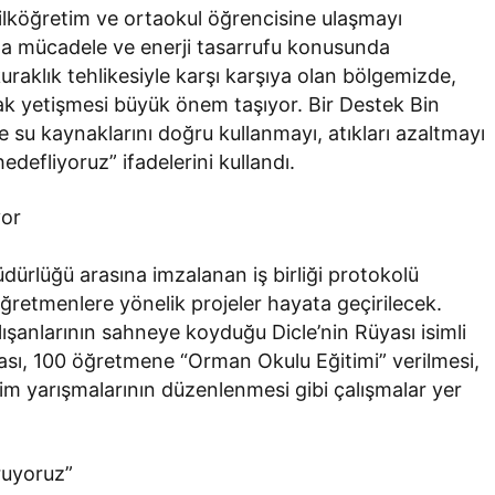
n ilköğretim ve ortaokul öğrencisine ulaşmayı
afla mücadele ve enerji tasarrufu konusunda
raklık tehlikesiyle karşı karşıya olan bölgemizde,
rak yetişmesi büyük önem taşıyor. Bir Destek Bin
ve su kaynaklarını doğru kullanmayı, atıkları azaltmayı
defliyoruz” ifadelerini kullandı.
yor
Müdürlüğü arasına imzalanan iş birliği protokolü
ğretmenlere yönelik projeler hayata geçirilecek.
alışanlarının sahneye koyduğu Dicle’nin Rüyası isimli
ası, 100 öğretmene “Orman Okulu Eğitimi” verilmesi,
sim yarışmalarının düzenlenmesi gibi çalışmalar yer
oruyoruz”