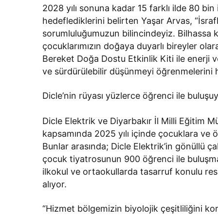
2028 yılı sonuna kadar 15 farklı ilde 80 bi
hedeflediklerini belirten Yaşar Arvas, “İsr
sorumluluğumuzun bilincindeyiz. Bilhassa ku
çocuklarımızın doğaya duyarlı bireyler ola
Bereket Doğa Dostu Etkinlik Kiti ile enerji 
ve sürdürülebilir düşünmeyi öğrenmelerini he
Dicle’nin rüyası yüzlerce öğrenci ile buluşu
Dicle Elektrik ve Diyarbakır İl Milli Eğitim 
kapsamında 2025 yılı içinde çocuklara ve ö
Bunlar arasında; Dicle Elektrik’in gönüllü ç
çocuk tiyatrosunun 900 öğrenci ile buluşm
ilkokul ve ortaokullarda tasarruf konulu re
alıyor.
“Hizmet bölgemizin biyolojik çeşitliliğini k