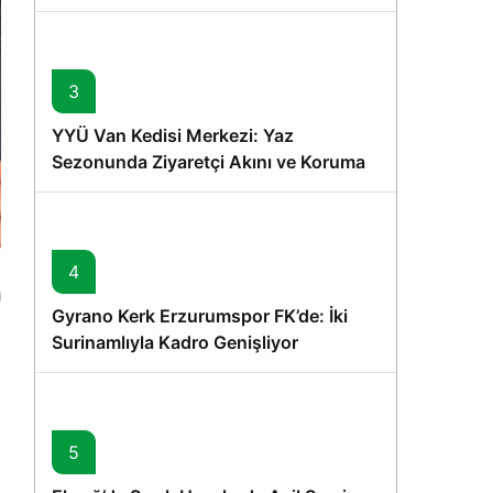
Memişoğlu’nun Ziyareti
3
YYÜ Van Kedisi Merkezi: Yaz
Sezonunda Ziyaretçi Akını ve Koruma
Vurgusu
4
Gyrano Kerk Erzurumspor FK’de: İki
Surinamlıyla Kadro Genişliyor
5