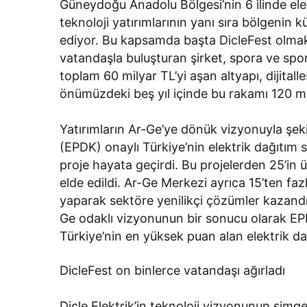
Güneydoğu Anadolu Bölgesi’nin 6 ilinde elek
teknoloji yatırımlarının yanı sıra bölgenin
ediyor. Bu kapsamda başta DicleFest olmak 
vatandaşla buluşturan şirket, spora ve sp
toplam 60 milyar TL’yi aşan altyapı, dijitall
önümüzdeki beş yıl içinde bu rakamı 120 mi
Yatırımların Ar-Ge’ye dönük vizyonuyla şek
(EPDK) onaylı Türkiye’nin elektrik dağıtım
proje hayata geçirdi. Bu projelerden 25’in 
elde edildi. Ar-Ge Merkezi ayrıca 15’ten fazla
yaparak sektöre yenilikçi çözümler kazandı
Ge odaklı vizyonunun bir sonucu olarak EPD
Türkiye’nin en yüksek puan alan elektrik dağı
DicleFest on binlerce vatandaşı ağırladı
Dicle Elektrik’in teknoloji vizyonunun simg