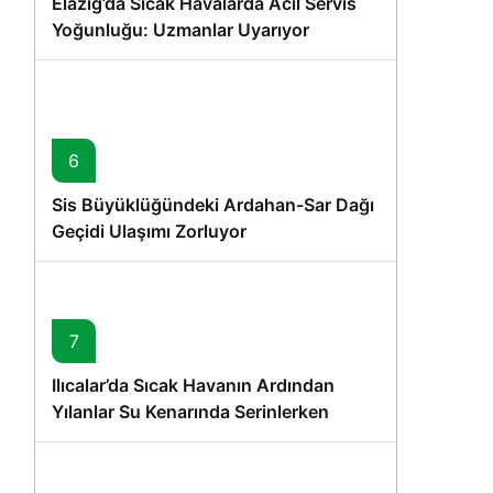
Elazığ’da Sıcak Havalarda Acil Servis
Yoğunluğu: Uzmanlar Uyarıyor
6
Sis Büyüklüğündeki Ardahan-Sar Dağı
Geçidi Ulaşımı Zorluyor
7
Ilıcalar’da Sıcak Havanın Ardından
Yılanlar Su Kenarında Serinlerken
Görüntülendi