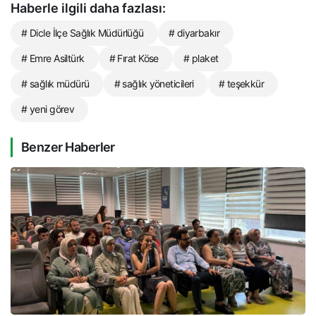
Haberle ilgili daha fazlası:
# Dicle İlçe Sağlık Müdürlüğü
# diyarbakır
# Emre Asiltürk
# Fırat Köse
# plaket
# sağlık müdürü
# sağlık yöneticileri
# teşekkür
# yeni görev
Benzer Haberler