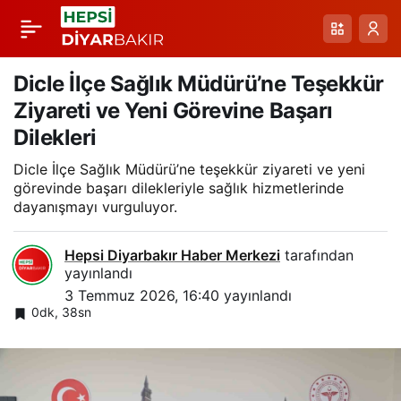
Eğil Belediyesi Genç
Paylaş
Kampı: 3 Günlük Doğa
Dicle İlçe Sağlık Müdürü’ne Teşekkür
Ziyareti ve Yeni Görevine Başarı
ve Gelişim Etkinliği
Dilekleri
Dicle İlçe Sağlık Müdürü’ne teşekkür ziyareti ve yeni
(14-29 Yaş Erkekler)
görevinde başarı dilekleriyle sağlık hizmetlerinde
dayanışmayı vurguluyor.
Hepsi Diyarbakır Haber Merkezi
tarafından
yayınlandı
3 Temmuz 2026, 16:40
yayınlandı
0dk, 38sn