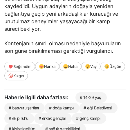
kaydedildi. Uygun adayların doğayla yeniden
bağlantıya geçip yeni arkadaşlıklar kuracağı ve
unutulmaz deneyimler yaşayacağı bir kamp
süreci bekliyor.
Kontenjanın sınırlı olması nedeniyle başvuruların
son güne bırakılmaması gerektiği vurgulandı.
Beğendim
Harika
Haha
Vay
Üzgün
Kızgın
Haberle ilgili daha fazlası:
# 14-29 yaş
# başvuru şartları
# doğa kampı
# eğil Belediyesi
# ekip ruhu
# erkek gençler
# genç kampı
# kişisel gelişim
# sağlık gereklilikleri