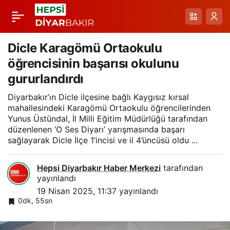
Diyarbakır’da Aile Yılı
Paylaş
etkinliği
Dicle Karagömü Ortaokulu
öğrencisinin başarısı okulunu
gururlandırdı
Diyarbakır’ın Dicle ilçesine bağlı Kaygısız kırsal
mahallesindeki Karagömü Ortaokulu öğrencilerinden
Yunus Üstündal, İl Milli Eğitim Müdürlüğü tarafından
düzenlenen ‘O Ses Diyarı’ yarışmasında başarı
sağlayarak Dicle İlçe 1’incisi ve il 4’üncüsü oldu ...
Hepsi Diyarbakır Haber Merkezi
tarafından
yayınlandı
19 Nisan 2025, 11:37
yayınlandı
0dk, 55sn