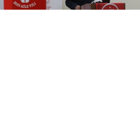
0
Diyarbakır Aile ve Sosyal Hizmetler İl Müdürlüğü
tarafından, Aile Yılı etkinlikleri kapsamında çocuk
hakları söyleşisi gerçekleştirildi.