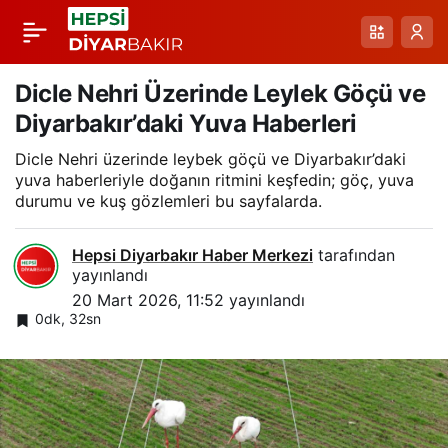
Kış Şartları Bitlis’te
Paylaş
Tarihi Yapıları
Dicle Nehri Üzerinde Leylek Göçü ve
Diyarbakır’daki Yuva Haberleri
Tehlikeye Atıyor:
Dicle Nehri üzerinde leybek göçü ve Diyarbakır’daki
yuva haberleriyle doğanın ritmini keşfedin; göç, yuva
Miras ve Tescil
durumu ve kuş gözlemleri bu sayfalarda.
Sorunları Çözüm
Hepsi Diyarbakır Haber Merkezi
tarafından
yayınlandı
20 Mart 2026, 11:52
yayınlandı
Bekliyor
0dk, 32sn