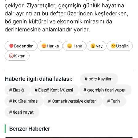
çekiyor. Ziyaretçiler, geçmişin günlük hayatına
dair ayrıntıları bu defter üzerinden keşfederken,
bölgenin kültürel ve ekonomik mirasını da
derinlemesine anlamlandırıyorlar.
Beğendim
Harika
Haha
Vay
Üzgün
Kızgın
Haberle ilgili daha fazlası:
# borç kayıtları
# Elazığ
# Elazığ Kent Müzesi
# geçmişin ticari yapısı
# kültürel miras
# Osmanlı veresiye defteri
# Tarih
# ticari hayat
Benzer Haberler