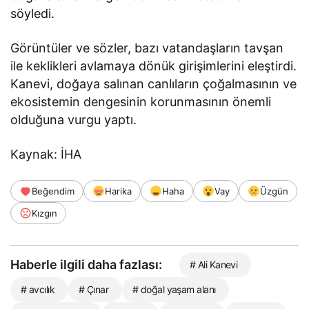
söyledi.
Görüntüler ve sözler, bazı vatandaşların tavşan
ile keklikleri avlamaya dönük girişimlerini eleştirdi.
Kanevi, doğaya salınan canlıların çoğalmasının ve
ekosistemin dengesinin korunmasının önemli
olduğuna vurgu yaptı.
Kaynak: İHA
Beğendim
Harika
Haha
Vay
Üzgün
Kızgın
Haberle ilgili daha fazlası:
# Ali Kanevi
# avcılık
# Çınar
# doğal yaşam alanı