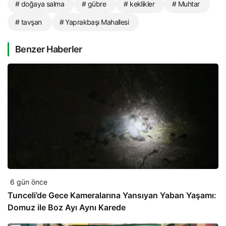
# doğaya salma
# gübre
# keklikler
# Muhtar
# tavşan
# Yaprakbaşı Mahallesi
Benzer Haberler
6 gün önce
Tunceli’de Gece Kameralarına Yansıyan Yaban Yaşamı:
Domuz ile Boz Ayı Aynı Karede