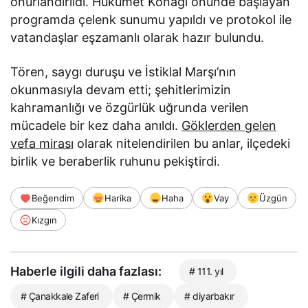
onurlandırıldı. Hükümet Konağı önünde başlayan
programda çelenk sunumu yapıldı ve protokol ile
vatandaşlar eşzamanlı olarak hazır bulundu.
Tören, saygı duruşu ve İstiklal Marşı’nın
okunmasıyla devam etti; şehitlerimizin
kahramanlığı ve özgürlük uğrunda verilen
mücadele bir kez daha anıldı.
Göklerden gelen
vefa mirası
olarak nitelendirilen bu anlar, ilçedeki
birlik ve beraberlik ruhunu pekiştirdi.
Beğendim
Harika
Haha
Vay
Üzgün
Kızgın
Haberle ilgili daha fazlası:
# 111. yıl
# Çanakkale Zaferi
# Çermik
# diyarbakır