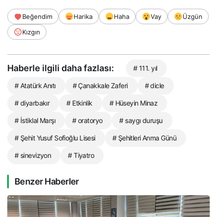
Beğendim
Harika
Haha
Vay
Üzgün
Kızgın
Haberle ilgili daha fazlası:
# 111. yıl
# Atatürk Anıtı
# Çanakkale Zaferi
# dicle
# diyarbakır
# Etkinlik
# Hüseyin Minaz
# İstiklal Marşı
# oratoryo
# saygı duruşu
# Şehit Yusuf Sofioğlu Lisesi
# Şehitleri Anma Günü
# sinevizyon
# Tiyatro
Benzer Haberler