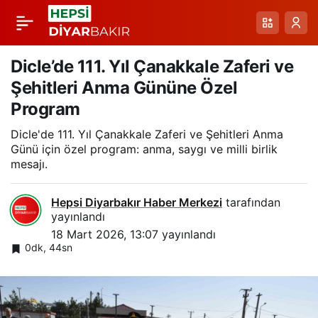
Çermik’te Çanakkale
Paylaş
Zaferi’nin 111.
Dicle’de 111. Yıl Çanakkale Zaferi ve
Şehitleri Anma Gününe Özel
Yıldönümü Törenleri
Program
Dicle'de 111. Yıl Çanakkale Zaferi ve Şehitleri Anma
Coşkuyla Kutlandı
Günü için özel program: anma, saygı ve milli birlik
mesajı.
Hepsi Diyarbakır Haber Merkezi
tarafından
yayınlandı
18 Mart 2026, 13:07
yayınlandı
0dk, 44sn