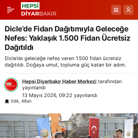
KKYDP 2026: Dicle’de
Paylaş
Kırsal Kalkınma
Dicle’de Fidan Dağıtımıyla Geleceğe
Nefes: Yaklaşık 1.500 Fidan Ücretsiz
Yatırımlarında Yeni
Dağıtıldı
Dicle’de geleceğe nefes veren 1.500 fidan ücretsiz
Dönem Başvuruları
dağıtıldı. Doğaya umut, topluma güç katan bir adım.
Başladı
Hepsi Diyarbakır Haber Merkezi
tarafından
yayınlandı
13 Mayıs 2026, 09:22
yayınlandı
0dk, 48sn