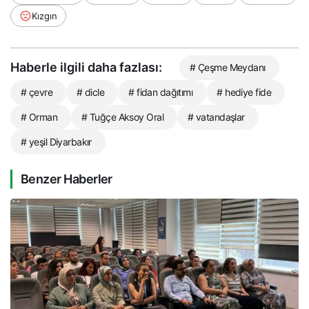
Kızgın
Haberle ilgili daha fazlası:
# Çeşme Meydanı
# çevre
# dicle
# fidan dağıtımı
# hediye fide
# Orman
# Tuğçe Aksoy Oral
# vatandaşlar
# yeşil Diyarbakır
Benzer Haberler