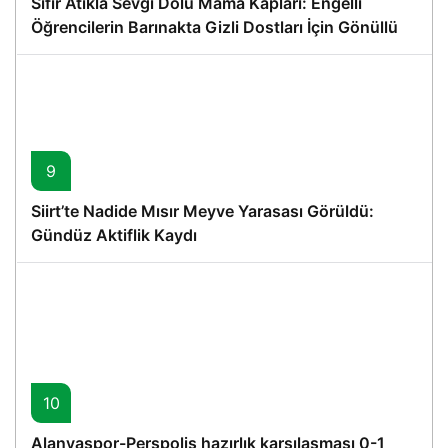
Sıfır Atıkla Sevgi Dolu Mama Kapları: Engelli
Öğrencilerin Barınakta Gizli Dostları İçin Gönüllü
Proje
9
Siirt’te Nadide Mısır Meyve Yarasası Görüldü:
Gündüz Aktiflik Kaydı
10
Alanyaspor-Perspolis hazırlık karşılaşması 0-1