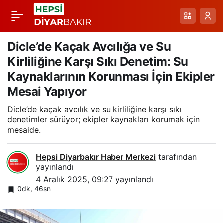
Engelli Bireylerle
Paylaş
Dayanışma: Çermik’te
Dicle’de Kaçak Avcılığa ve Su
Kirliliğine Karşı Sıkı Denetim: Su
Hane Ziyaretleri ve
Kaynaklarının Korunması İçin Ekipler
Mesai Yapıyor
Devletin Yanında
Dicle’de kaçak avcılık ve su kirliliğine karşı sıkı
denetimler sürüyor; ekipler kaynakları korumak için
Olduğu Vurgusu
mesaide.
Hepsi Diyarbakır Haber Merkezi
tarafından
yayınlandı
4 Aralık 2025, 09:27
yayınlandı
0dk, 46sn