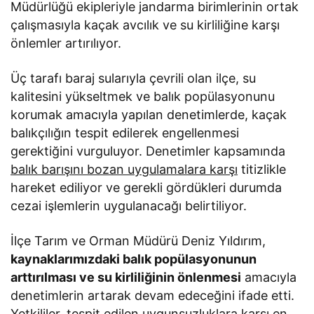
Müdürlüğü ekipleriyle jandarma birimlerinin ortak
çalışmasıyla kaçak avcılık ve su kirliliğine karşı
önlemler artırılıyor.
Üç tarafı baraj sularıyla çevrili olan ilçe, su
kalitesini yükseltmek ve balık popülasyonunu
korumak amacıyla yapılan denetimlerde, kaçak
balıkçılığın tespit edilerek engellenmesi
gerektiğini vurguluyor. Denetimler kapsamında
balık barışını bozan uygulamalara karşı
titizlikle
hareket ediliyor ve gerekli gördükleri durumda
cezai işlemlerin uygulanacağı belirtiliyor.
İlçe Tarım ve Orman Müdürü Deniz Yıldırım,
kaynaklarımızdaki balık popülasyonunun
arttırılması ve su kirliliğinin önlenmesi
amacıyla
denetimlerin artarak devam edeceğini ifade etti.
Yetkililer, tespit edilen uygunsuzluklara karşı en