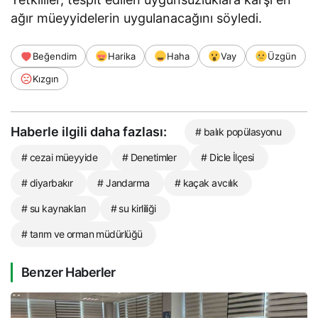
ağır müeyyidelerin uygulanacağını söyledi.
Beğendim
Harika
Haha
Vay
Üzgün
Kızgın
Haberle ilgili daha fazlası:
# balık popülasyonu
# cezai müeyyide
# Denetimler
# Dicle İlçesi
# diyarbakır
# Jandarma
# kaçak avcılık
# su kaynakları
# su kirliliği
# tarım ve orman müdürlüğü
Benzer Haberler