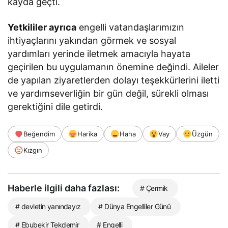
kayda geçti.
Yetkililer ayrıca
engelli vatandaşlarımızın
ihtiyaçlarını yakından görmek ve sosyal
yardımları yerinde iletmek amacıyla hayata
geçirilen bu uygulamanın önemine değindi. Aileler
de yapılan ziyaretlerden dolayı teşekkürlerini iletti
ve yardımseverliğin bir gün değil, sürekli olması
gerektiğini dile getirdi.
Beğendim
Harika
Haha
Vay
Üzgün
Kızgın
Haberle ilgili daha fazlası:
# Çermik
# devletin yanındayız
# Dünya Engelliler Günü
# Ebubekir Tekdemir
# Engelli