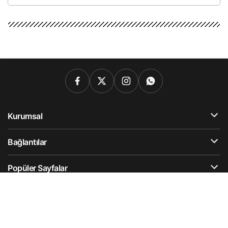
Kurumsal
Bağlantılar
Popüler Sayfalar
Gündeme Dair
Künye
Hesabım
Gizlilik Politikası
İletişim
Hesabımı Sil