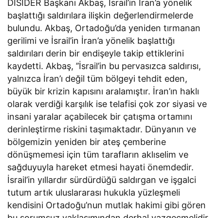
DİSİDER Başkanı Akbaş, İsrail’in İran’a yönelik
başlattığı saldırılara ilişkin değerlendirmelerde
bulundu. Akbaş, Ortadoğu’da yeniden tırmanan
gerilimi ve İsrail’in İran’a yönelik başlattığı
saldırıları derin bir endişeyle takip ettiklerini
kaydetti. Akbaş, ’’İsrail’in bu pervasızca saldırısı,
yalnızca İran’ı değil tüm bölgeyi tehdit eden,
büyük bir krizin kapısını aralamıştır. İran’ın haklı
olarak verdiği karşılık ise telafisi çok zor siyasi ve
insani yaralar açabilecek bir çatışma ortamını
derinleştirme riskini taşımaktadır. Dünyanın ve
bölgemizin yeniden bir ateş çemberine
dönüşmemesi için tüm tarafların aklıselim ve
sağduyuyla hareket etmesi hayati önemdedir.
İsrail’in yıllardır sürdürdüğü saldırgan ve işgalci
tutum artık uluslararası hukukla yüzleşmeli
kendisini Ortadoğu’nun mutlak hakimi gibi gören
bu sorumsuz yaklaşımından derhal vazgeçmelidir.