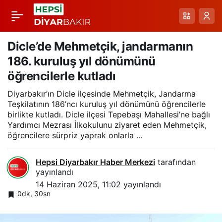
DİSİDER Başkanı
Paylaş
Akbaş: ’’İsrail’in İran’a
Dicle’de Mehmetçik, jandarmanın
186. kuruluş yıl dönümünü
yönelik başlattığı
öğrencilerle kutladı
Diyarbakır’ın Dicle ilçesinde Mehmetçik, Jandarma
saldırıları derin bir
Teşkilatının 186’ncı kuruluş yıl dönümünü öğrencilerle
birlikte kutladı. Dicle ilçesi Tepebaşı Mahallesi’ne bağlı
endişeyle takip
Yardımcı Mezrası İlkokulunu ziyaret eden Mehmetçik,
öğrencilere sürpriz yaprak onlarla ...
ediyoruz’’
Hepsi Diyarbakır Haber Merkezi
tarafından
yayınlandı
14 Haziran 2025, 11:02
yayınlandı
0dk, 30sn