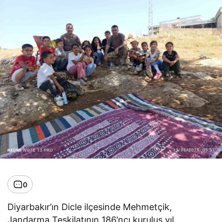
0
Diyarbakır’ın Dicle ilçesinde Mehmetçik,
Jandarma Teşkilatının 186’ncı kuruluş yıl