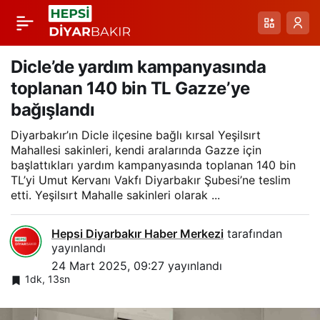
Diyarbakır’da lise
Paylaş
öğrencileri
Dicle’de yardım kampanyasında
toplanan 140 bin TL Gazze’ye
biriktirdikleri parayı
bağışlandı
Diyarbakır’ın Dicle ilçesine bağlı kırsal Yeşilsırt
Filistin’e bağışladı
Mahallesi sakinleri, kendi aralarında Gazze için
başlattıkları yardım kampanyasında toplanan 140 bin
TL’yi Umut Kervanı Vakfı Diyarbakır Şubesi’ne teslim
etti. Yeşilsırt Mahalle sakinleri olarak ...
Hepsi Diyarbakır Haber Merkezi
tarafından
yayınlandı
24 Mart 2025, 09:27
yayınlandı
1dk, 13sn