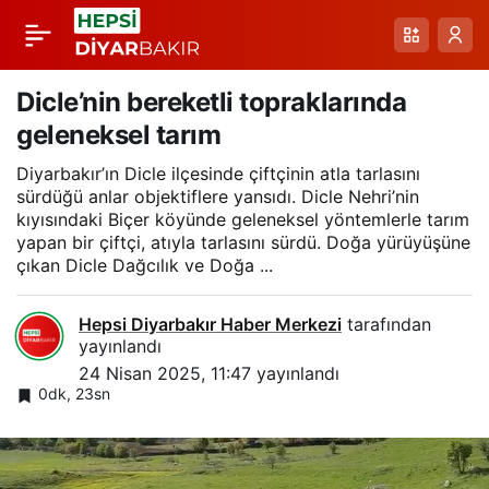
Kızılay’dan DİKO
Paylaş
Başkanı Yüksel’e
Dicle’nin bereketli topraklarında
geleneksel tarım
teşekkür plaketi
Diyarbakır’ın Dicle ilçesinde çiftçinin atla tarlasını
sürdüğü anlar objektiflere yansıdı. Dicle Nehri’nin
kıyısındaki Biçer köyünde geleneksel yöntemlerle tarım
yapan bir çiftçi, atıyla tarlasını sürdü. Doğa yürüyüşüne
çıkan Dicle Dağcılık ve Doğa ...
Hepsi Diyarbakır Haber Merkezi
tarafından
yayınlandı
24 Nisan 2025, 11:47
yayınlandı
0dk, 23sn