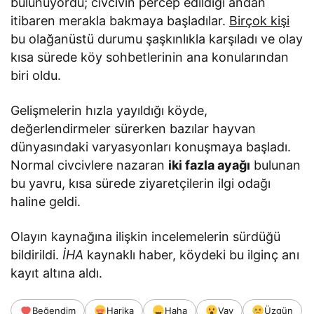
bulunuyordu; civcivin percep edildiği andan
itibaren merakla bakmaya başladılar.
Birçok kişi
bu olağanüstü durumu şaşkınlıkla karşıladı ve olay
kısa sürede köy sohbetlerinin ana konularından
biri oldu.
Gelişmelerin hızla yayıldığı köyde,
değerlendirmeler sürerken bazılar hayvan
dünyasındaki varyasyonları konuşmaya başladı.
Normal civcivlere nazaran
iki fazla ayağı
bulunan
bu yavru, kısa sürede ziyaretçilerin ilgi odağı
haline geldi.
Olayın kaynağına ilişkin incelemelerin sürdüğü
bildirildi.
İHA
kaynaklı haber, köydeki bu ilginç anı
kayıt altına aldı.
Beğendim
Harika
Haha
Vay
Üzgün