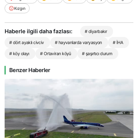
Kızgın
Haberle ilgili daha fazlası:
# diyarbakır
# dört ayaklı civciv
# hayvanlarda varyasyon
# İHA
# köy olayı
# Ortaviran köyü
# şaşırtıcı durum
Benzer Haberler