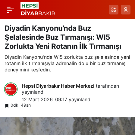
Ortaviran Köyünde
Paylaş
Dört Ayaklı Civciv
Diyadin Kanyonu’nda Buz
Şelalesinde Buz Tırmanışı: WI5
Şaşkınlık Yarattı
Zorlukta Yeni Rotanın İlk Tırmanışı
Diyadin Kanyonu'nda WI5 zorlukta buz şelalesinde yeni
rotanın ilk tırmanışıyla adrenalin dolu bir buz tırmanışı
deneyimini keşfedin.
Hepsi Diyarbakır Haber Merkezi
tarafından
yayınlandı
12 Mart 2026, 09:17
yayınlandı
0dk, 49sn