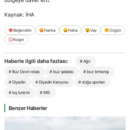
bölgeye davet etti.
Kaynak: İHA
Beğendim
Harika
Haha
Vay
Üzgün
Kızgın
Haberle ilgili daha fazlası:
# Ağrı
# Buz Devri rotası
# buz şelalesi
# buz tırmanışı
# Diyadin
# Diyadin Kanyonu
# doğa sporları
# kış turizmi
# WI5
Benzer Haberler