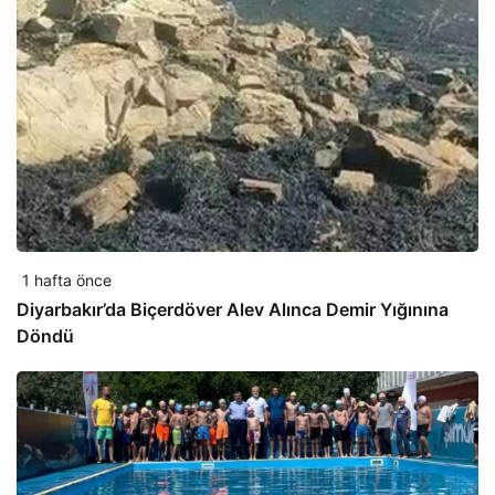
1 hafta önce
Diyarbakır’da Biçerdöver Alev Alınca Demir Yığınına
Döndü