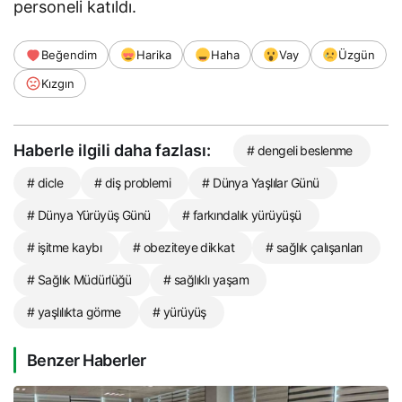
personeli katıldı.
Beğendim
Harika
Haha
Vay
Üzgün
Kızgın
Haberle ilgili daha fazlası:
# dengeli beslenme
# dicle
# diş problemi
# Dünya Yaşlılar Günü
# Dünya Yürüyüş Günü
# farkındalık yürüyüşü
# işitme kaybı
# obeziteye dikkat
# sağlık çalışanları
# Sağlık Müdürlüğü
# sağlıklı yaşam
# yaşlılıkta görme
# yürüyüş
Benzer Haberler