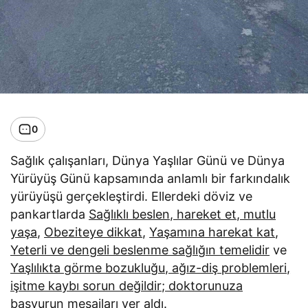
0
Sağlık çalışanları, Dünya Yaşlılar Günü ve Dünya
Yürüyüş Günü kapsamında anlamlı bir farkındalık
yürüyüşü gerçekleştirdi. Ellerdeki döviz ve
pankartlarda
Sağlıklı beslen, hareket et, mutlu
yaşa
,
Obeziteye dikkat
,
Yaşamına harekat kat
,
Yeterli ve dengeli beslenme sağlığın temelidir
ve
Yaşlılıkta görme bozukluğu, ağız-diş problemleri,
işitme kaybı sorun değildir; doktorunuza
başvurun
mesajları yer aldı.