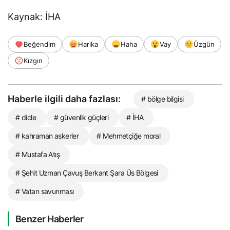
Kaynak: İHA
Beğendim
Harika
Haha
Vay
Üzgün
Kızgın
Haberle ilgili daha fazlası:
# bölge bilgisi
# dicle
# güvenlik güçleri
# İHA
# kahraman askerler
# Mehmetçiğe moral
# Mustafa Atış
# Şehit Uzman Çavuş Berkant Şara Üs Bölgesi
# Vatan savunması
Benzer Haberler