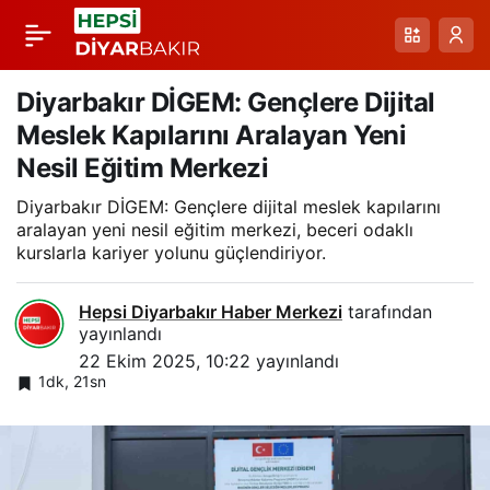
Dicle’de Sağlık
Paylaş
Çalışanlarından
Diyarbakır DİGEM: Gençlere Dijital
Meslek Kapılarını Aralayan Yeni
Yaşlılar İçin
Nesil Eğitim Merkezi
Diyarbakır DİGEM: Gençlere dijital meslek kapılarını
Farkındalık Yürüyüşü
aralayan yeni nesil eğitim merkezi, beceri odaklı
kurslarla kariyer yolunu güçlendiriyor.
Hepsi Diyarbakır Haber Merkezi
tarafından
yayınlandı
22 Ekim 2025, 10:22
yayınlandı
1dk, 21sn