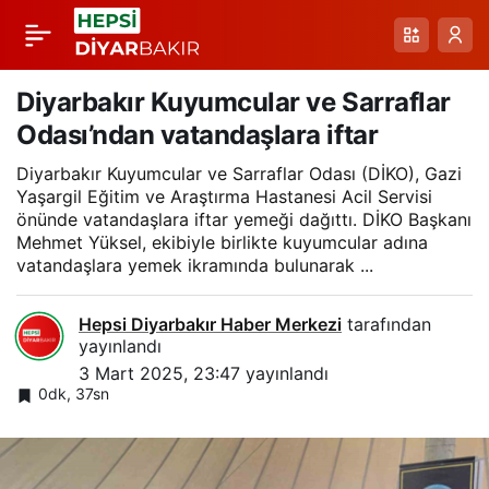
Diyarbakır’da ‘Floor
Paylaş
Curling’ turnuvasının
Diyarbakır Kuyumcular ve Sarraflar
Odası’ndan vatandaşlara iftar
finali yapıldı
Diyarbakır Kuyumcular ve Sarraflar Odası (DİKO), Gazi
Yaşargil Eğitim ve Araştırma Hastanesi Acil Servisi
önünde vatandaşlara iftar yemeği dağıttı. DİKO Başkanı
Mehmet Yüksel, ekibiyle birlikte kuyumcular adına
vatandaşlara yemek ikramında bulunarak ...
Hepsi Diyarbakır Haber Merkezi
tarafından
yayınlandı
3 Mart 2025, 23:47
yayınlandı
0dk, 37sn