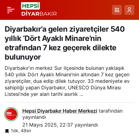
Diyarbakır’da 6
Paylaş
mahallenin grup
Diyarbakır’a gelen ziyaretçiler 540
yıllık ‘Dört Ayaklı Minare’nin
yolunda asfalt
etrafından 7 kez geçerek dilekte
bulunuyor
çalışması başlatıldı
Diyarbakır’ın merkez Sur ilçesinde bulunan yaklaşık
540 yıllık Dört Ayaklı Minare’nin altından 7 kez geçen
ziyaretçiler, dua edip dilek tutuyor. 33 medeniyete ev
sahipliği yapan Diyarbakır, UNESCO Dünya Mirası
Listesi’nde yer alan tarihi asırlık ...
Hepsi Diyarbakır Haber Merkezi
tarafından
yayınlandı
21 Mayıs 2025, 22:37
yayınlandı
1dk, 49sn