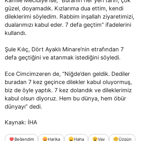
Kamile Mecidiye ise, “Buranın her yeri tarih, çok
güzel, doyamadık. Kızlarıma dua ettim, kendi
dileklerimi söyledim. Rabbim inşallah ziyaretimizi,
dualarımızı kabul eder. 7 defa geçtim” ifadelerini
kullandı.
Şule Kılıç, Dört Ayaklı Minare’nin etrafından 7
defa geçtiğini ve atanmak istediğini söyledi.
Ece Cimcimzeren de, “Niğde’den geldik. Dediler
buradan 7 kez geçince dilekler kabul oluyormuş,
biz de öyle yaptık. 7 kez dolandık ve dileklerimiz
kabul olsun diyoruz. Hem bu dünya, hem öbür
dünyayı” dedi.
Kaynak: İHA
Beğendim
Harika
Haha
Vay
Üzgün