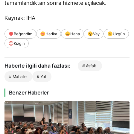
tamamlandıktan sonra hizmete açılacak.
Kaynak: İHA
Beğendim
Harika
Haha
Vay
Üzgün
Kızgın
Haberle ilgili daha fazlası:
# Asfalt
# Mahalle
# Yol
Benzer Haberler