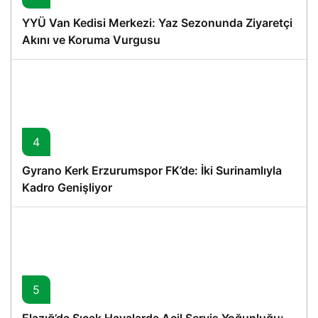
YYÜ Van Kedisi Merkezi: Yaz Sezonunda Ziyaretçi
Akını ve Koruma Vurgusu
4
Gyrano Kerk Erzurumspor FK’de: İki Surinamlıyla
Kadro Genişliyor
5
Elazığ’da Sıcak Havalarda Acil Servis Yoğunluğu: