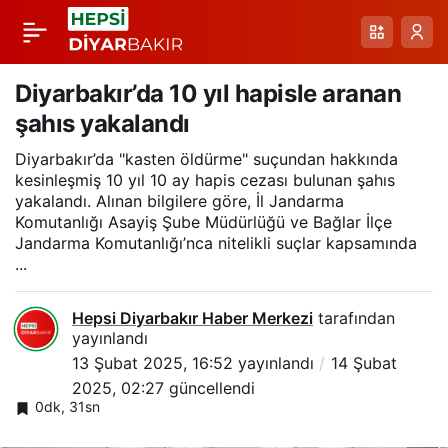
Diyarbakır’da kar
Paylaş
yağışı nedeniyle
Diyarbakır’da 10 yıl hapisle aranan
şahıs yakalandı
kapanan 216 yol
Diyarbakır’da "kasten öldürme" suçundan hakkında
kesinleşmiş 10 yıl 10 ay hapis cezası bulunan şahıs
ulaşıma açıldı
yakalandı. Alınan bilgilere göre, İl Jandarma
Komutanlığı Asayiş Şube Müdürlüğü ve Bağlar İlçe
Jandarma Komutanlığı’nca nitelikli suçlar kapsamında
...
Hepsi Diyarbakır Haber Merkezi
tarafından
yayınlandı
13 Şubat 2025, 16:52
yayınlandı
14 Şubat
2025, 02:27
güncellendi
0dk, 31sn