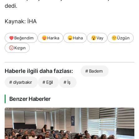
dedi.
Kaynak: İHA
Beğendim
Harika
Haha
Vay
Üzgün
Kızgın
Haberle ilgili daha fazlası:
# Badem
# diyarbakır
# Eğil
# İş
Benzer Haberler