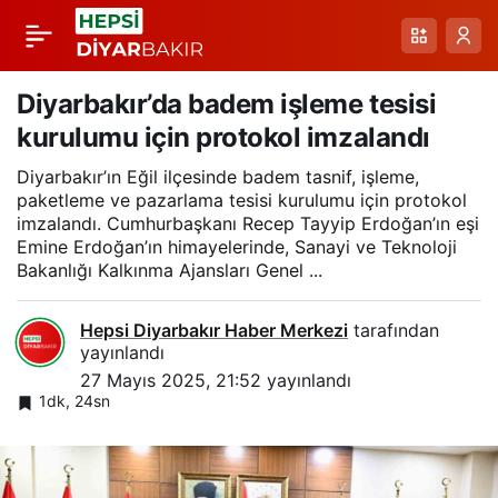
Diyarbakır’da Orman
Paylaş
Anaokullarına Giriş
Diyarbakır’da badem işleme tesisi
kurulumu için protokol imzalandı
Kursu düzenlendi
Diyarbakır’ın Eğil ilçesinde badem tasnif, işleme,
paketleme ve pazarlama tesisi kurulumu için protokol
imzalandı. Cumhurbaşkanı Recep Tayyip Erdoğan’ın eşi
Emine Erdoğan’ın himayelerinde, Sanayi ve Teknoloji
Bakanlığı Kalkınma Ajansları Genel ...
Hepsi Diyarbakır Haber Merkezi
tarafından
yayınlandı
27 Mayıs 2025, 21:52
yayınlandı
1dk, 24sn