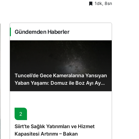
1dk, 8sn
Sistem Modu
Sistem modunu seçin.
Gündemden Haberler
Tunceli’de Gece Kameralarına Yansıyan
Yaban Yaşamı: Domuz ile Boz Ayı Aynı
Karede
2
Siirt’te Sağlık Yatırımları ve Hizmet
Kapasitesi Artırımı – Bakan