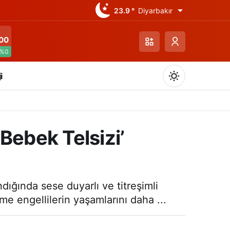
23.9 °
Diyarbakır
00
%0
i
 Bebek Telsizi’
Gündüz Modu
Gündüz modunu seçin.
dığında sese duyarlı ve titreşimli
me engellilerin yaşamlarını daha ...
Gece Modu
Gece modunu seçin.