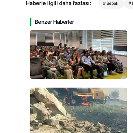
Haberle ilgili daha fazlası:
# Bebek
# 
Benzer Haberler