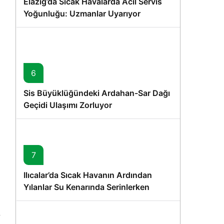
Elazığ’da Sıcak Havalarda Acil Servis
Yoğunluğu: Uzmanlar Uyarıyor
6
Sis Büyüklüğündeki Ardahan-Sar Dağı
Geçidi Ulaşımı Zorluyor
7
Ilıcalar’da Sıcak Havanın Ardından
Yılanlar Su Kenarında Serinlerken
Görüntülendi