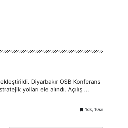
çekleştirildi. Diyarbakır OSB Konferans
ejik yolları ele alındı. Açılış ...
1dk, 10sn