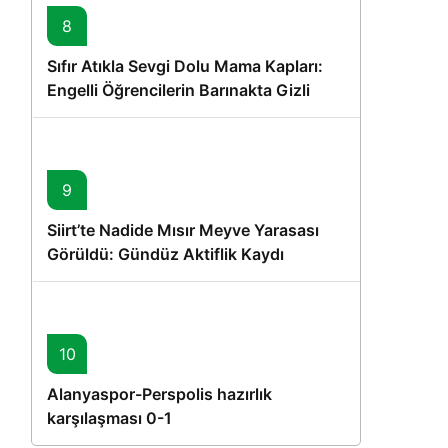
8
Sıfır Atıkla Sevgi Dolu Mama Kapları:
Engelli Öğrencilerin Barınakta Gizli
Dostları İçin Gönüllü Proje
9
Siirt’te Nadide Mısır Meyve Yarasası
Görüldü: Gündüz Aktiflik Kaydı
10
Alanyaspor-Perspolis hazırlık
karşılaşması 0-1