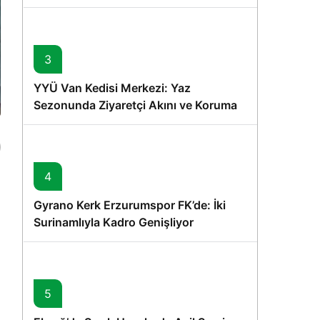
Memişoğlu’nun Ziyareti
3
YYÜ Van Kedisi Merkezi: Yaz
Sezonunda Ziyaretçi Akını ve Koruma
Vurgusu
4
Gyrano Kerk Erzurumspor FK’de: İki
Surinamlıyla Kadro Genişliyor
5