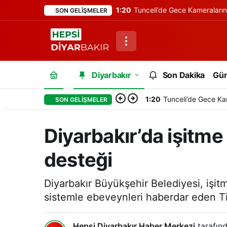
1:20
Tunceli’de Gece Kameraları
SON GELIŞMELER
Diyarbakır
Son Dakika
Gü
1:20
Tunceli’de Gece Ka
SON GELIŞMELER
Diyarbakır’da işitme 
desteği
Diyarbakır Büyükşehir Belediyesi, işitm
sistemle ebeveynleri haberdar eden Titr
Hepsi Diyarbakır Haber Merkezi
tarafınd