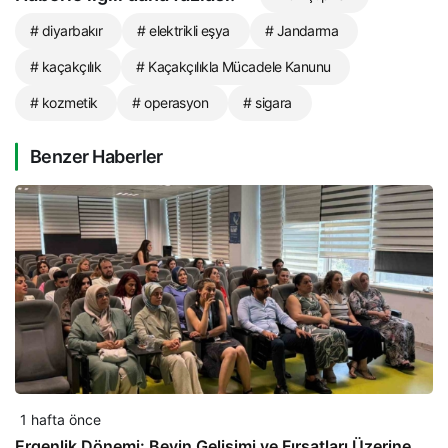
# diyarbakır
# elektrikli eşya
# Jandarma
# kaçakçılık
# Kaçakçılıkla Mücadele Kanunu
# kozmetik
# operasyon
# sigara
Benzer Haberler
1 hafta önce
Ergenlik Dönemi: Beyin Gelişimi ve Fırsatları Üzerine