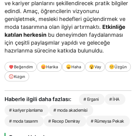
ve kariyer planlarını şekillendirecek pratik bilgiler
edindi. Amaç, öğrencilerin vizyonunu
genişletmek, mesleki hedefleri güçlendirmek ve
moda tasarımına olan ilgiyi artırmaktı.
Etkinliğe
katılan herkesin
bu deneyimden faydalanması
için çeşitli paylaşımlar yapıldı ve geleceğe
hazırlanma sürecine katkıda bulunuldu.
Beğendim
Harika
Haha
Vay
Üzgün
Kızgın
Haberle ilgili daha fazlası:
# Ergani
# İHA
# kariyer planlama
# moda akademisi
# moda tasarım
# Recep Demiray
# Rümeysa Pekak