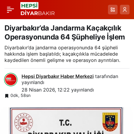
Recep Demiray ile
Paylaş
Moda Dünyasına
Diyarbakır’da Jandarma Kaçakçılık
Operasyonunda 64 Şüpheliye İşlem
Yolculuk: Kariyer
Diyarbakır’da jandarma operasyonunda 64 şüpheli
hakkında işlem başlatıldı; kaçakçılıkla mücadelede
Planlama Programı
kaydedilen önemli gelişme ve operasyon ayrıntıları.
Başarısı
Hepsi Diyarbakır Haber Merkezi
tarafından
yayınlandı
28 Nisan 2026, 12:22
yayınlandı
0dk, 58sn