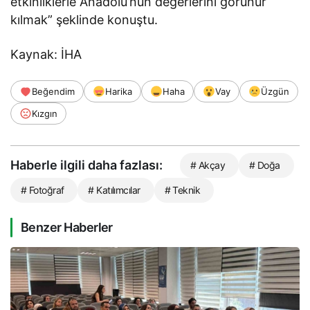
etkinliklerle Anadolu’nun değerlerini görünür
kılmak” şeklinde konuştu.
Kaynak: İHA
Beğendim
Harika
Haha
Vay
Üzgün
Kızgın
Haberle ilgili daha fazlası:
# Akçay
# Doğa
# Fotoğraf
# Katılımcılar
# Teknik
Benzer Haberler