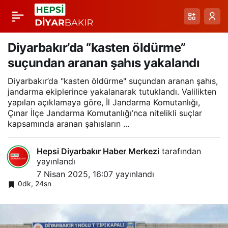
Diyarbakır’da dolu
Paylaş
yağışı
Diyarbakır’da “kasten öldürme”
suçundan aranan şahıs yakalandı
Diyarbakır’da "kasten öldürme" suçundan aranan şahıs,
jandarma ekiplerince yakalanarak tutuklandı. Valilikten
yapılan açıklamaya göre, İl Jandarma Komutanlığı,
Çınar İlçe Jandarma Komutanlığı’nca nitelikli suçlar
kapsamında aranan şahısların ...
Hepsi Diyarbakır Haber Merkezi
tarafından
yayınlandı
7 Nisan 2025, 16:07
yayınlandı
0dk, 24sn