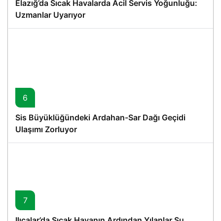
Elazığ’da Sıcak Havalarda Acil Servis Yoğunluğu:
Uzmanlar Uyarıyor
6
Sis Büyüklüğündeki Ardahan-Sar Dağı Geçidi
Ulaşımı Zorluyor
7
Ilıcalar’da Sıcak Havanın Ardından Yılanlar Su