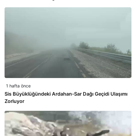
1 hafta önce
Sis Büyüklüğündeki Ardahan-Sar Dağı Geçidi Ulaşımı
Zorluyor