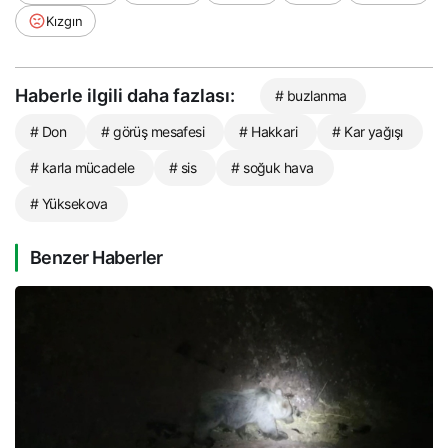
Kızgın
Haberle ilgili daha fazlası:
# buzlanma
# Don
# görüş mesafesi
# Hakkari
# Kar yağışı
# karla mücadele
# sis
# soğuk hava
# Yüksekova
Benzer Haberler