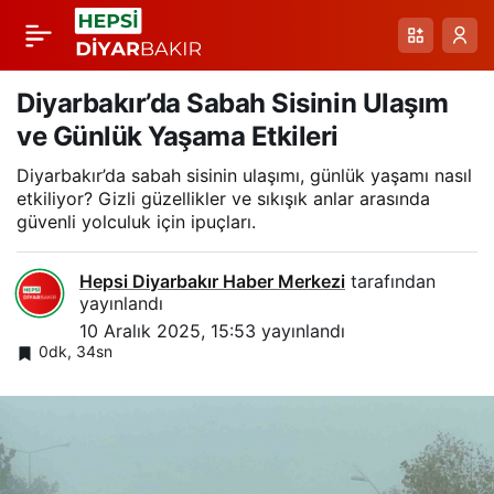
Sarıkamış’ta Erken
Paylaş
Gelen Kar: Bembeyaz
Diyarbakır’da Sabah Sisinin Ulaşım
ve Günlük Yaşama Etkileri
Bir Kış Masalı ve
Diyarbakır’da sabah sisinin ulaşımı, günlük yaşamı nasıl
etkiliyor? Gizli güzellikler ve sıkışık anlar arasında
Drone Görünümü
güvenli yolculuk için ipuçları.
Hepsi Diyarbakır Haber Merkezi
tarafından
yayınlandı
10 Aralık 2025, 15:53
yayınlandı
0dk, 34sn