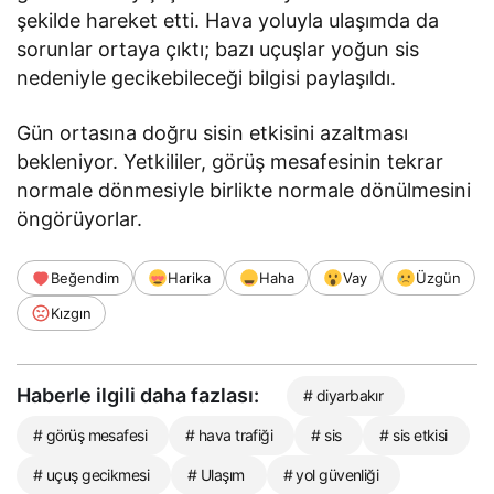
şekilde hareket etti. Hava yoluyla ulaşımda da
sorunlar ortaya çıktı; bazı uçuşlar yoğun sis
nedeniyle gecikebileceği bilgisi paylaşıldı.
Gün ortasına doğru sisin etkisini azaltması
bekleniyor. Yetkililer, görüş mesafesinin tekrar
normale dönmesiyle birlikte normale dönülmesini
öngörüyorlar.
Beğendim
Harika
Haha
Vay
Üzgün
Kızgın
Haberle ilgili daha fazlası:
# diyarbakır
# görüş mesafesi
# hava trafiği
# sis
# sis etkisi
# uçuş gecikmesi
# Ulaşım
# yol güvenliği