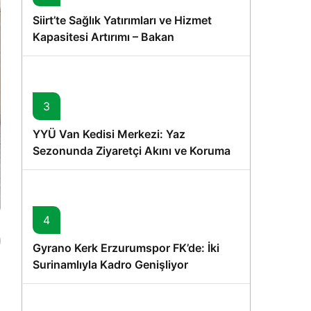
Siirt’te Sağlık Yatırımları ve Hizmet
Kapasitesi Artırımı – Bakan
Memişoğlu’nun Ziyareti
3
YYÜ Van Kedisi Merkezi: Yaz
Sezonunda Ziyaretçi Akını ve Koruma
Vurgusu
4
Gyrano Kerk Erzurumspor FK’de: İki
Surinamlıyla Kadro Genişliyor