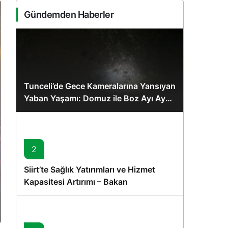
Sistem Modu
Gündemden Haberler
Sistem modunu seçin.
Tunceli’de Gece Kameralarına Yansıyan
Yaban Yaşamı: Domuz ile Boz Ayı Aynı
Karede
2
Siirt’te Sağlık Yatırımları ve Hizmet
Kapasitesi Artırımı – Bakan
Memişoğlu’nun Ziyareti