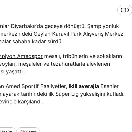
0
anlar Diyarbakır’da geceye dönüştü. Şampiyonluk
 merkezindeki Ceylan Karavil Park Alışveriş Merkezi
malar sabaha kadar sürdü.
mpiyon Amedspor
mesajı, tribünlerin ve sokakların
nvoyları, meşaleler ve tezahüratlarla alevlenen
ı yaşattı.
an Amed Sportif Faaliyetler,
ikili averajla
Esenler
ayarak tarihindeki ilk Süper Lig yükselişini kutladı.
vinçle karşılandı.
Üzgün
Kızgın