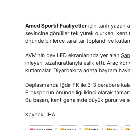
Amed Sportif Faaliyetler
için tarih yazan 
sevincine gönüller tek yürek olurken, kent
önünde binlerce taraftar toplandı ve kutla
AVM’nin dev LED ekranlarında yer alan
Şa
inleyen tezahüratlarıyla eşlik etti. Araç ko
kutlamalar, Diyarbakır’a adeta bayram havas
Deplasmanda Iğdır FK ile 3-3 berabere kal
Erokspor’un önünde ligi ikinci olarak tamaml
Bu başarı, kent genelinde büyük gurur ve se
Kaynak: İHA
Beğendim
Harika
Haha
Vay