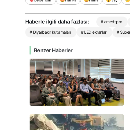
Haberle ilgili daha fazlası:
# amedspor
# Diyarbakır kutlamaları
# LED ekranlar
# Süper
Benzer Haberler