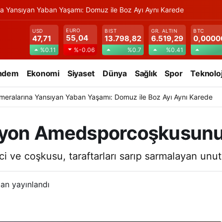
na Yansıyan Yaban Yaşamı: Domuz ile Boz Ayı Aynı Karede
EURO
USD
BIST
GR. ALTIN
BTC
55,04
47,71
13.798,82
6.519,29
0,0000
%0.11
%0.7
%0.41
%-0.06
ndem
Ekonomi
Siyaset
Dünya
Sağlık
Spor
Teknoloj
meralarına Yansıyan Yaban Yaşamı: Domuz ile Boz Ayı Aynı Karede
iyon Amedsporcoşkusunu 
i ve coşkusu, taraftarları sarıp sarmalayan unut
an yayınlandı