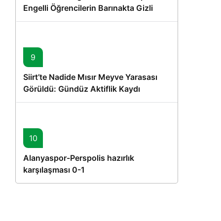
Engelli Öğrencilerin Barınakta Gizli
Dostları İçin Gönüllü Proje
9
Siirt’te Nadide Mısır Meyve Yarasası
Görüldü: Gündüz Aktiflik Kaydı
10
Alanyaspor-Perspolis hazırlık
karşılaşması 0-1