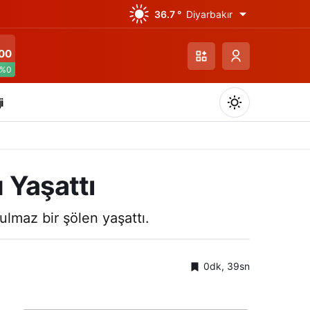
36.7 °
Diyarbakır
00
%0
i
Yaşattı
Gündüz Modu
ulmaz bir şölen yaşattı.
Gündüz modunu seçin.
0dk, 39sn
Gece Modu
Gece modunu seçin.