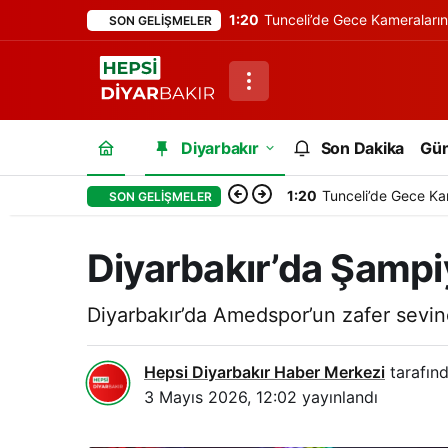
1:20
Tunceli’de Gece Kameraları
SON GELIŞMELER
Diyarbakır
Son Dakika
Gü
1:20
Tunceli’de Gece Ka
SON GELIŞMELER
Diyarbakır’da Şamp
Diyarbakır’da Amedspor’un zafer sevinc
Hepsi Diyarbakır Haber Merkezi
tarafınd
3 Mayıs 2026, 12:02
yayınlandı