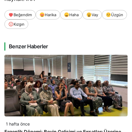
Beğendim
Harika
Haha
Vay
Üzgün
Kızgın
Benzer Haberler
1 hafta önce
Ergenlik Dönemi: Beyin Gelişimi ve Fırsatları Üzerine