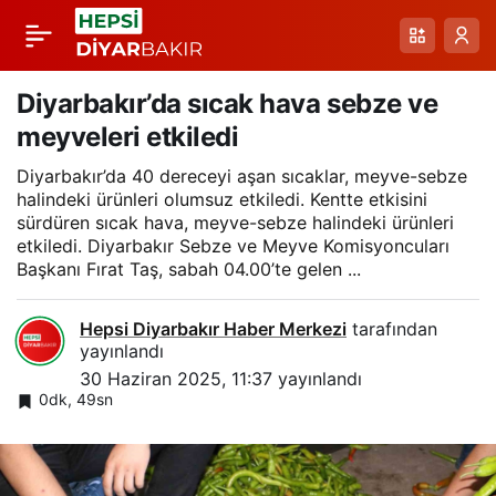
Diyarbakır’da
Paylaş
Kavurucu Sıcaklar
Diyarbakır’da sıcak hava sebze ve
meyveleri etkiledi
Telefonları da
Diyarbakır’da 40 dereceyi aşan sıcaklar, meyve-sebze
halindeki ürünleri olumsuz etkiledi. Kentte etkisini
Vuruyor: Batarya
sürdüren sıcak hava, meyve-sebze halindeki ürünleri
etkiledi. Diyarbakır Sebze ve Meyve Komisyoncuları
Başkanı Fırat Taş, sabah 04.00’te gelen ...
Şişmesi ve Patlama
Hepsi Diyarbakır Haber Merkezi
tarafından
Riski Arttı
yayınlandı
30 Haziran 2025, 11:37
yayınlandı
0dk, 49sn