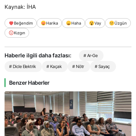
Kaynak: İHA
Beğendim
Harika
Haha
Vay
Üzgün
Kızgın
Haberle ilgili daha fazlası:
# Ar-Ge
# Dicle Elektrik
# Kaçak
# Nötr
# Sayaç
Benzer Haberler