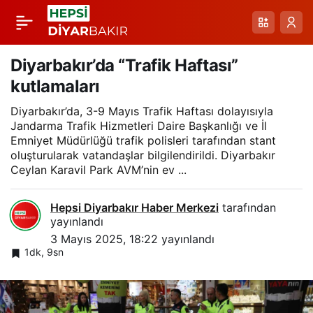
Dicle Elektrik, kaçak
Paylaş
kullanımı tespit eden
Diyarbakır’da “Trafik Haftası”
kutlamaları
sayaç geliştirildi
Diyarbakır’da, 3-9 Mayıs Trafik Haftası dolayısıyla
Jandarma Trafik Hizmetleri Daire Başkanlığı ve İl
Emniyet Müdürlüğü trafik polisleri tarafından stant
oluşturularak vatandaşlar bilgilendirildi. Diyarbakır
Ceylan Karavil Park AVM’nin ev ...
Hepsi Diyarbakır Haber Merkezi
tarafından
yayınlandı
3 Mayıs 2025, 18:22
yayınlandı
1dk, 9sn