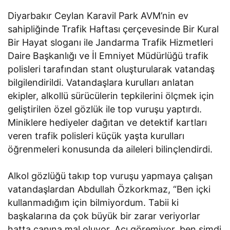
Diyarbakır Ceylan Karavil Park AVM’nin ev
sahipliğinde Trafik Haftası çerçevesinde Bir Kural
Bir Hayat sloganı ile Jandarma Trafik Hizmetleri
Daire Başkanlığı ve İl Emniyet Müdürlüğü trafik
polisleri tarafından stant oluşturularak vatandaş
bilgilendirildi. Vatandaşlara kurulları anlatan
ekipler, alkollü sürücülerin tepkilerini ölçmek için
geliştirilen özel gözlük ile top vuruşu yaptırdı.
Miniklere hediyeler dağıtan ve detektif kartları
veren trafik polisleri küçük yaşta kurulları
öğrenmeleri konusunda da aileleri bilinçlendirdi.
Alkol gözlüğü takıp top vuruşu yapmaya çalışan
vatandaşlardan Abdullah Özkorkmaz, “Ben içki
kullanmadığım için bilmiyordum. Tabii ki
başkalarına da çok büyük bir zarar veriyorlar
hatta canına mal oluyor. Açı göremiyor, ben şimdi